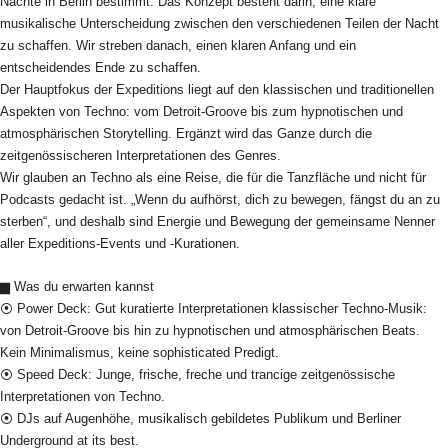
Nächte in Berlin bestimmt. Das Konzept besteht darin, eine klare
musikalische Unterscheidung zwischen den verschiedenen Teilen der Nacht
zu schaffen. Wir streben danach, einen klaren Anfang und ein
entscheidendes Ende zu schaffen.
Der Hauptfokus der Expeditions liegt auf den klassischen und traditionellen
Aspekten von Techno: vom Detroit-Groove bis zum hypnotischen und
atmosphärischen Storytelling. Ergänzt wird das Ganze durch die
zeitgenössischeren Interpretationen des Genres.
Wir glauben an Techno als eine Reise, die für die Tanzfläche und nicht für
Podcasts gedacht ist. „Wenn du aufhörst, dich zu bewegen, fängst du an zu
sterben“, und deshalb sind Energie und Bewegung der gemeinsame Nenner
aller Expeditions-Events und -Kurationen.
▆ Was du erwarten kannst
⦿ Power Deck: Gut kuratierte Interpretationen klassischer Techno-Musik:
von Detroit-Groove bis hin zu hypnotischen und atmosphärischen Beats.
Kein Minimalismus, keine sophisticated Predigt.
⦿ Speed Deck: Junge, frische, freche und trancige zeitgenössische
Interpretationen von Techno.
⦿ DJs auf Augenhöhe, musikalisch gebildetes Publikum und Berliner
Underground at its best.