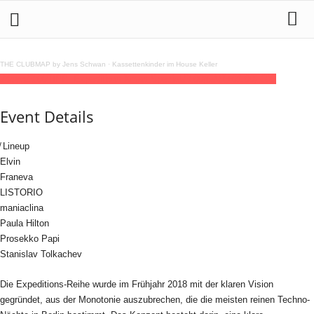
THE CLUBMAP by Jens Schwan
·
Kassettenkinder im House Keller
24
dec
23:00
TIPP: Expeditions Xmas Special
23:00
(GMT+01:00)
OXI
Event Details
̸ Lineup
Elvin
Franeva
LISTORIO
maniaclina
Paula Hilton
Prosekko Papi
Stanislav Tolkachev
Die Expeditions-Reihe wurde im Frühjahr 2018 mit der klaren Vision
gegründet, aus der Monotonie auszubrechen, die die meisten reinen Techno-