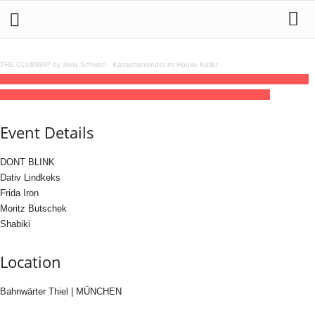
THE CLUBMAP by Jens Schwan
·
Kassettenkinder im House Keller
22
may
(may 22)
22:00
23
(may 23)
06:00
Freitag mit DONT BLINK | Bahnwärter
Thiel
22:00 - 06:00
(23)
(GMT+02:00)
Bahnwärter Thiel | MÜNCHEN
Event Details
DONT BLINK
Dativ Lindkeks
Frida Iron
Moritz Butschek
Shabiki
Location
Bahnwärter Thiel | MÜNCHEN