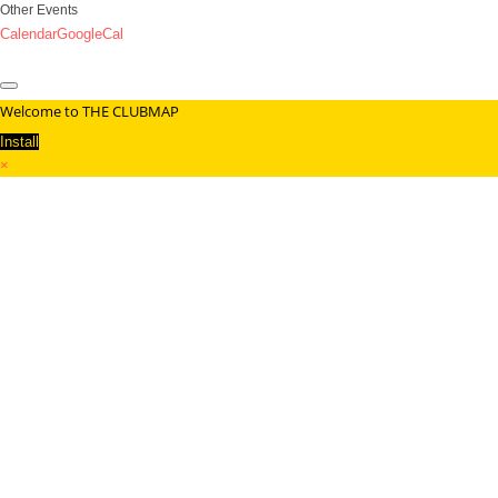
Other Events
Calendar
GoogleCal
Welcome to THE CLUBMAP
Install
×