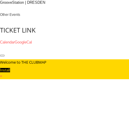
GrooveStation | DRESDEN
Other Events
TICKET LINK
Calendar
GoogleCal
Welcome to THE CLUBMAP
Install
×