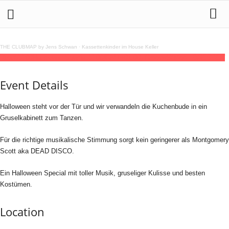
THE CLUBMAP by Jens Schwan
·
Kassettenkinder im House Keller
31
oct
22:00
Halloween Special
22:00
(GMT+01:00)
GrooveStation | DRESDEN
Event Details
Halloween steht vor der Tür und wir verwandeln die Kuchenbude in ein
Gruselkabinett zum Tanzen.
Für die richtige musikalische Stimmung sorgt kein geringerer als Montgomery
Scott aka DEAD DISCO.
Ein Halloween Special mit toller Musik, gruseliger Kulisse und besten
Kostümen.
Location