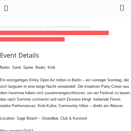
THE CLUBMAP by Jens Schwan
·
Kassettenkinder im House Keller
31
may
01
jun
Kinky Beach Festival 2026
(May 31) 15:00 - (June 1)
05:00
(GMT+02:00)
Sage Beach Berlin
Event Details
Berlin. Sand. Spree. Beats. Kink.
Ein einzigartiges Kinky Open Air mitten in Berlin – ein sonniger Sonntag, der
sich langsam in eine lange Nacht verwandelt. Die kreativen Party-Crews aus
dem Insomnia haben sich zusammengeschlossen, um ein Festival zu bauen,
das nach Sommer schmeckt und nach Ekstase klingt: treibende Floors,
starke Performances, Kink-Kultur, Community-Vibes – direkt am Wasser.
Location: Sage Beach – Strandbar, Club & Kunstort
Was erwartet Dich?