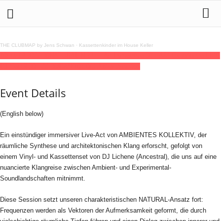
THE CLUBMAP by Jens Schwan
·
Kassettenkinder im House Keller
10
mar
19:30
22:30
NATURAL N.27 — An Immersive 3D - A/V Experience LIVE
DJ-Set
19:30 - 22:30
(GMT+01:00)
Astral Junction
Event Details
(English below)
Ein einstündiger immersiver Live-Act von AMBIENTES KOLLEKTIV, der
räumliche Synthese und architektonischen Klang erforscht, gefolgt von
einem Vinyl- und Kassettenset von DJ Lichene (Ancestral), die uns auf eine
nuancierte Klangreise zwischen Ambient- und Experimental-
Soundlandschaften mitnimmt.
Diese Session setzt unseren charakteristischen NATURAL-Ansatz fort:
Frequenzen werden als Vektoren der Aufmerksamkeit geformt, die durch