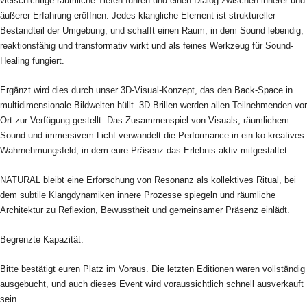
vielschichtige räumliche Tiefen führen und einen Dialog zwischen innerer und
äußerer Erfahrung eröffnen. Jedes klangliche Element ist struktureller
Bestandteil der Umgebung, und schafft einen Raum, in dem Sound lebendig,
reaktionsfähig und transformativ wirkt und als feines Werkzeug für Sound-
Healing fungiert.
Ergänzt wird dies durch unser 3D-Visual-Konzept, das den Back-Space in
multidimensionale Bildwelten hüllt. 3D-Brillen werden allen Teilnehmenden vor
Ort zur Verfügung gestellt. Das Zusammenspiel von Visuals, räumlichem
Sound und immersivem Licht verwandelt die Performance in ein ko-kreatives
Wahrnehmungsfeld, in dem eure Präsenz das Erlebnis aktiv mitgestaltet.
NATURAL bleibt eine Erforschung von Resonanz als kollektives Ritual, bei
dem subtile Klangdynamiken innere Prozesse spiegeln und räumliche
Architektur zu Reflexion, Bewusstheit und gemeinsamer Präsenz einlädt.
Begrenzte Kapazität.
Bitte bestätigt euren Platz im Voraus. Die letzten Editionen waren vollständig
ausgebucht, und auch dieses Event wird voraussichtlich schnell ausverkauft
sein.