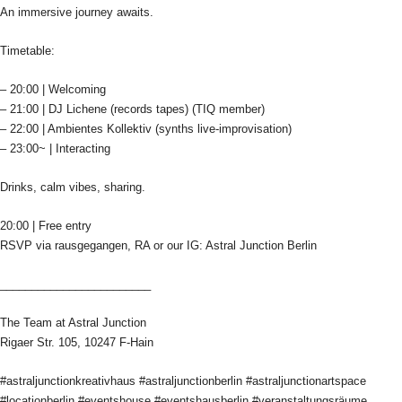
An immersive journey awaits.
Timetable:
– 20:00 | Welcoming
– 21:00 | DJ Lichene (records tapes) (TIQ member)
– 22:00 | Ambientes Kollektiv (synths live-improvisation)
– 23:00~ | Interacting
Drinks, calm vibes, sharing.
20:00 | Free entry
RSVP via rausgegangen, RA or our IG: Astral Junction Berlin
________________________
The Team at Astral Junction
Rigaer Str. 105, 10247 F-Hain
#astraljunctionkreativhaus #astraljunctionberlin #astraljunctionartspace
#locationberlin #eventshouse #eventshausberlin #veranstaltungsräume