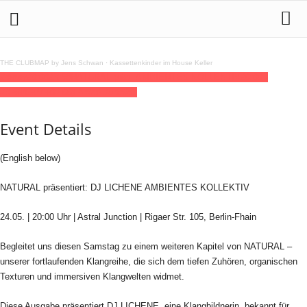
THE CLUBMAP by Jens Schwan
·
Kassettenkinder im House Keller
24
may
20:00
23:58
NATURAL präs: AMBIENTES KOLLEKTIV
20:00 -
23:58
(GMT+02:00)
Astral Junction
Event Details
(English below)
NATURAL präsentiert: DJ LICHENE AMBIENTES KOLLEKTIV
24.05. | 20:00 Uhr | Astral Junction | Rigaer Str. 105, Berlin-Fhain
Begleitet uns diesen Samstag zu einem weiteren Kapitel von NATURAL –
unserer fortlaufenden Klangreihe, die sich dem tiefen Zuhören, organischen
Texturen und immersiven Klangwelten widmet.
Diese Ausgabe präsentiert DJ LICHENE, eine Klangbildnerin, bekannt für