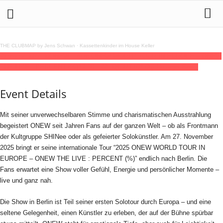
THE CLUBMAP by Jens Schwan
·
Kassettenkinder im House Keller
27
nov
19:30
22:30
ONEW - 2025 ONEW WORLD TOUR IN EUROPE – ONEW
THE LIVE : PERCENT (%)
19:30 - 22:30
(GMT+01:00)
Huxleys Berlin
Event Details
Mit seiner unverwechselbaren Stimme und charismatischen Ausstrahlung
begeistert ONEW seit Jahren Fans auf der ganzen Welt – ob als Frontmann
der Kultgruppe SHINee oder als gefeierter Solokünstler. Am 27. November
2025 bringt er seine internationale Tour “2025 ONEW WORLD TOUR IN
EUROPE – ONEW THE LIVE : PERCENT (%)” endlich nach Berlin. Die
Fans erwartet eine Show voller Gefühl, Energie und persönlicher Momente –
live und ganz nah.
Die Show in Berlin ist Teil seiner ersten Solotour durch Europa – und eine
seltene Gelegenheit, einen Künstler zu erleben, der auf der Bühne spürbar