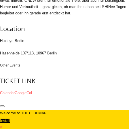
etwas mitteilt. ONEW steht für emotionale Tiefe, aber auch für Leichtigkeit,
Humor und Vertrautheit – ganz gleich, ob man ihn schon seit SHINee-Tagen
begleitet oder ihn gerade erst entdeckt hat.
Location
Huxleys Berlin
Hasenheide 107/113, 10967 Berlin
Other Events
TICKET LINK
Calendar
GoogleCal
Welcome to THE CLUBMAP
Install
×