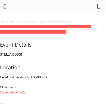
THE CLUBMAP by Jens Schwan
·
Kassettenkinder im House Keller
07
mar
(mar 7)
23:59
08
(mar 8)
23:59
STELLA BOSSI
23:59 - 23:59
(8)
(GMT+01:00)
Uebel und Gefährlich | HAMBURG
Event Details
STELLA BOSSI
Location
Uebel und Gefährlich | HAMBURG
Other Events
Calendar
GoogleCal