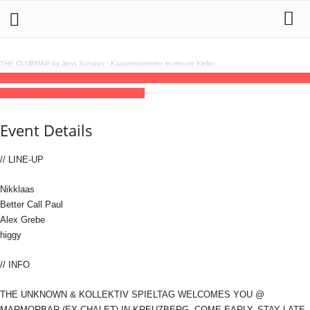
THE CLUBMAP by Jens Schwan
·
Kassettenkinder im House Keller
29
aug
(aug 29)
22:00
30
(aug 30)
05:00
THE UNKNOWN x kollektiv spieltag
22:00
- 05:00
(30)
(GMT+02:00)
Marmorbar
Event Details
// LINE-UP
Nikklaas
Better Call Paul
Alex Grebe
higgy
// INFO
THE UNKNOWN & KOLLEKTIV SPIELTAG WELCOMES YOU @
MARMORBAR (EX-CHALET) IN KREUZBERG. COME EARLY, STAY LATE,