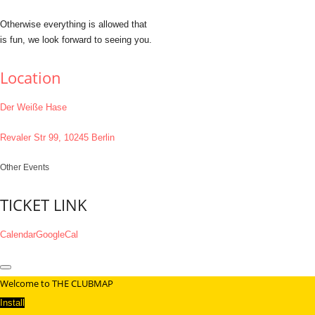
Otherwise everything is allowed that
is fun, we look forward to seeing you.
Location
Der Weiße Hase
Revaler Str 99, 10245 Berlin
Other Events
TICKET LINK
Calendar
GoogleCal
Welcome to THE CLUBMAP
Install