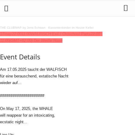
THE CLUBMAP by Jens Schwan
·
Kassettenkinder im House Keller
17
may
22:00
11:00
WALFISCH Exil / Oldschool Party
22:00 -
11:00
(GMT+02:00)
Der Weiße Hase
Event Details
Am 17.05.2025 taucht der WALFISCH
für eine berauschend, extatische Nacht
wieder auf…
#####################
On May 17, 2025, the WHALE
will reappear for an intoxicating,
ecstatic night…
Line Up: