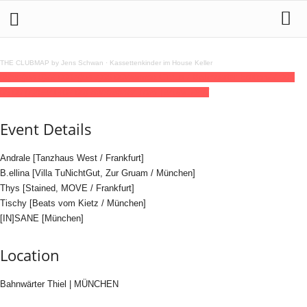
THE CLUBMAP by Jens Schwan
·
Kassettenkinder im House Keller
06
jun
(jun 6)
22:00
07
(jun 7)
06:00
Wannda Circus / Bahnwärter Edition
22:00 -
06:00
(7)
(GMT+02:00)
Bahnwärter Thiel | MÜNCHEN
Event Details
Andrale [Tanzhaus West / Frankfurt]
B.ellina [Villa TuNichtGut, Zur Gruam / München]
Thys [Stained, MOVE / Frankfurt]
Tischy [Beats vom Kietz / München]
[IN]SANE [München]
Location
Bahnwärter Thiel | MÜNCHEN