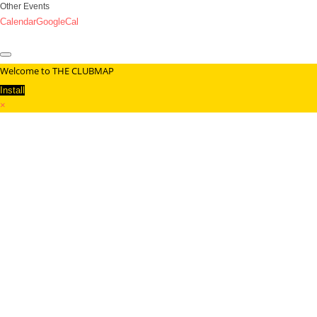
Other Events
Calendar
GoogleCal
Welcome to THE CLUBMAP
Install
×