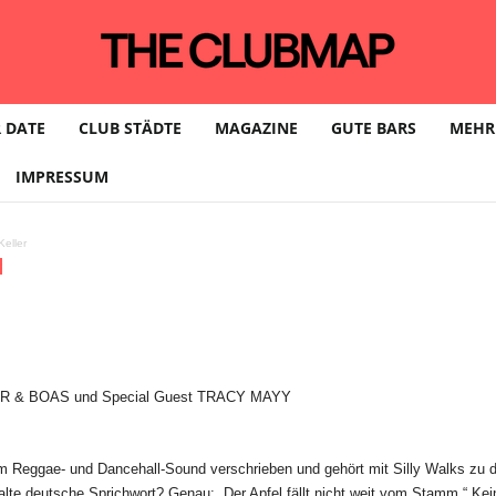
 DATE
CLUB STÄDTE
MAGAZINE
GUTE BARS
MEHR
IMPRESSUM
eller
g
LIVER & BOAS und Special Guest TRACY MAYY
em Reggae- und Dancehall-Sound verschrieben und gehört mit Silly Walks z
e deutsche Sprichwort? Genau: „Der Apfel fällt nicht weit vom Stamm.“ Kein