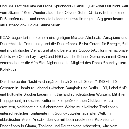
Und wie sagt das alte deutsche Sprichwort? Genau: „Der Apfel fällt nicht weit
vom Stamm.“ Kein Wunder also, dass Olivers Sohn DJ Boas früh in seine
Fußstapfen trat – und dass die beiden mittlerweile regelmäßig gemeinsam
als Father-Son-Duo die Bühne teilen.
BOAS begeistert mit seinem einzigartigen Mix aus Afrobeats, Amapiano und
Dancehall die Community und die Dancefloors. Er ist Garant für Energie, Stil
und musikalische Vielfalt und stand bereits als Support-Act für internationale
Artists wie Omah Lay, TayC und NSG auf der Bühne. Gemeinsam mit Oliver
veranstaltet er die Afro Slot Nights und ist Mitglied des Roots Soundsystem-
Kollektivs.
Das Line-up der Nacht wird ergänzt durch Special Guest YUNGFEELS
Geboren in Hamburg, lebend zwischen Bangkok und Berlin – DJ, Label A&R
und kulturelle Brückenbauerin mit thailändisch-deutschen Wurzeln. Mit ihrem
Engagement, innovative Kultur im zeitgenössischen Clubkontext zu
erweitern, verbindet sie auf charmante Weise musikalische Traditionen
unterschiedlicher Kontinente mit Sound- Juwelen aus aller Welt. Ihr
eklektischer Music-Ansatz, den sie mit beeindruckender Präzision auf
Dancefloors in Ghana, Thailand und Deutschland präsentiert, wird vom