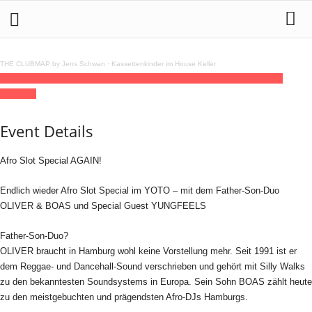
THE CLUBMAP by Jens Schwan
·
Kassettenkinder im House Keller
15
may
23:00
YOTO x AFRO SLOT SPECIAL
23:00
(GMT+02:00)
YOTO
Hamburg
Event Details
Afro Slot Special AGAIN!
Endlich wieder Afro Slot Special im YOTO – mit dem Father-Son-Duo
OLIVER & BOAS und Special Guest YUNGFEELS
Father-Son-Duo?
OLIVER braucht in Hamburg wohl keine Vorstellung mehr. Seit 1991 ist er
dem Reggae- und Dancehall-Sound verschrieben und gehört mit Silly Walks
zu den bekanntesten Soundsystems in Europa. Sein Sohn BOAS zählt heute
zu den meistgebuchten und prägendsten Afro-DJs Hamburgs.