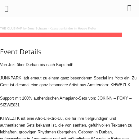
THE CLUBMAP by Jens Schwan
·
Kassettenkinder im House Keller
15
nov
23:00
YOTO x JUNKPARK
23:00
(GMT+01:00)
YOTO Hamburg
Event Details
Von Jozi über Durban bis nach Kapstadt!
JUNKPARK lädt erneut zu einem ganz besonderem Special ins Yoto ein. Zu
Gast ist diesmal eine ganz besondere Artist aus Amsterdam: KHWEZI K
Support mit 100% authentischen Amapiano-Sets von: JOKINN – FOXY –
SIZWE031
KHWEZI K ist eine Afro-Elektro-DJ, die für ihre tiefgründigen und
authentischen Sets bekannt ist, die von sanften, gefühlvollen Texturen zu
lebhaften, groovigen Rhythmen übergehen. Geboren in Durban,
aufgewachsen in Amsterdam und mit mütterlichen Wurzeln in Botswana,