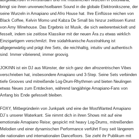
bringt sie ihren unverwechselbaren Sound in die globale Elektronikszene, der
seine Wurzeln in Amapiano und Afro House hat. Ihre Einflüsse reichen von
Black Coffee, Kelvin Momo und Kabza De Small bis hinzur zeitlosen Kunst
von Amy Winehouse. Das Ergebnis ist Musik, die sich weiterentwickelt und
fesselt, indem sie zeitlose Klassiker mit der neuen Ära zu etwas wirklich
Einzigartigem verschmilzt. Ihre südafrikanische Ausstrahlung ist
allgegenwärtig und prägt ihre Sets, die reichhaltig, intuitiv und authentisch
sind. Immer vibrierend, immer groovig.
JOKINN ist ein DJ aus Münster, der sich ganz den afrozentrischen Vibes
verschrieben hat, insbesondere Amapiano und 3-Step. Seine Sets verbinden
tiefe Grooves und mitreißende Log-Drum-Rhythmen und bieten Neulingen
etwas Neues zum Entdecken, während langjährige Amapiano-Fans von
Anfang bis Ende gefesselt bleiben.
FOXY, Mitbegründerin von Junkpark und eine der MostWanted Amapiano
DJ`s unserer Waterkant. Sie nimmt dich in ihren Shows mit auf eine
emotionale Amapiano Reise; gespickt mit heavy Log-Drums, mitreißenden
Melodien und einer dynamischen Performance verführt Foxy seit längerem
die nationalen und internationalen Dancefloors. Sie zieht ihr Publikum mit