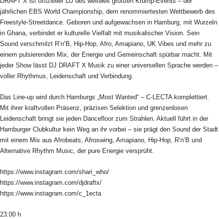
DRAFT X ist offizieller DJ des weltweit größten Krump-Events – der
jährlichen EBS World Championship, dem renommiertesten Wettbewerb des
Freestyle-Streetdance. Geboren und aufgewachsen in Hamburg, mit Wurzeln
in Ghana, verbindet er kulturelle Vielfalt mit musikalischer Vision. Sein
Sound verschmilzt R’n’B, Hip-Hop, Afro, Amapiano, UK Vibes und mehr zu
einem pulsierenden Mix, der Energie und Gemeinschaft spürbar macht. Mit
jeder Show lässt DJ DRAFT X Musik zu einer universellen Sprache werden –
voller Rhythmus, Leidenschaft und Verbindung.
Das Line-up wird durch Hamburgs „Most Wanted“ – C-LECTA komplettiert.
Mit ihrer kraftvollen Präsenz, präzisen Selektion und grenzenlosen
Leidenschaft bringt sie jeden Dancefloor zum Strahlen. Aktuell führt in der
Hamburger Clubkultur kein Weg an ihr vorbei – sie prägt den Sound der Stadt
mit einem Mix aus Afrobeats, Afroswing, Amapiano, Hip-Hop, R’n’B und
Alternative Rhythm Music, der pure Energie versprüht.
https://www.instagram.com/shari_who/
https://www.instagram.com/djdraftx/
https://www.instagram.com/c_1ecta
23.00 h