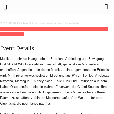
THE CLUBMAP by Jens Schwan
·
Kassettenkinder im House Keller
18
oct
23:00
YOTO x SHARI WHO, DRAFT X, C-LECTA
23:00
(GMT+02:00)
YOTO Hamburg
Event Details
Musik ist mehr als Klang – sie ist Emotion, Verbindung und Bewegung.
Und SHARI WHO versteht es meisterhaft, genau diese Momente zu
erschaffen: Augenblicke, in denen Musik zu einem gemeinsamen Erlebnis
wird. Mit ihrer unverwechselbaren Mischung aus R’n’B, Hip-Hop, Afrobeats,
Kizomba, Merengue, Chutney Soca, Baile Funk und Einflüssen aus dem
Nahen Osten entfacht sie ein wahres Feuerwerk der Global Sounds. Ihre
ansteckende Energie und ihr Engagement, durch Musik sichere, offene
Räume zu schaffen, verbinden Menschen auf tiefste Weise – für eine
Clubnacht, die noch lange nachhallt.