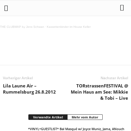
Traffic Light Ball @ Loftus Hall 24.8.2012
THE CLUBMAP by Jens Schwan
·
Kassettenkinder im House Keller
Teilen
Vorheriger Artikel
Nächster Artikel
Lila Laune Air –
TORstrassenFESTIVAL @
Rummelsburg 26.8.2012
Mein Haus am See: Mikkie
& Tobi – Live
Verwandte Artikel
Mehr vom Autor
*VINYL+GUESTLIST* Bal Masqué w/ Joyce Muniz, Jama, ANouch