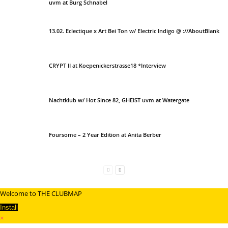
uvm at Burg Schnabel
13.02. Eclectique x Art Bei Ton w/ Electric Indigo @ ://AboutBlank
CRYPT II at Koepenickerstrasse18 *Interview
Nachtklub w/ Hot Since 82, GHEIST uvm at Watergate
Foursome – 2 Year Edition at Anita Berber
Welcome to THE CLUBMAP
Install
×