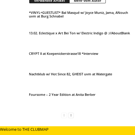
Verwandte Artikel
Mehr vom Autor
*VINYL+GUESTLIST* Bal Masqué w/ Joyce Muniz, Jama, ANouch
uvm at Burg Schnabel
13.02. Eclectique x Art Bei Ton w/ Electric Indigo @ ://AboutBlank
CRYPT II at Koepenickerstrasse18 *Interview
Nachtklub w/ Hot Since 82, GHEIST uvm at Watergate
Foursome – 2 Year Edition at Anita Berber
Welcome to THE CLUBMAP