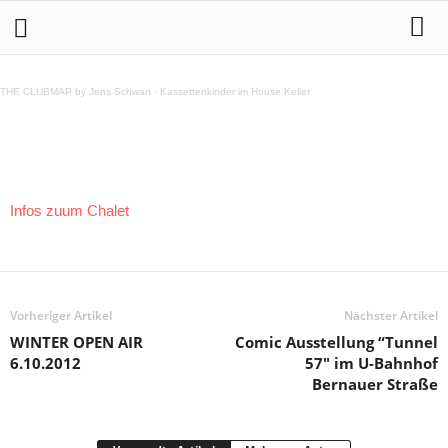
Chalet Berlin – 7.Oktober 2012
THE CLUBMAP by Jens Schwan
·
Kassettenkinder im House Keller
Teilen
Infos zuum Chalet
Vorheriger Artikel
Nächster Artikel
WINTER OPEN AIR
Comic Ausstellung “Tunnel
6.10.2012
57″ im U-Bahnhof
Bernauer Straße