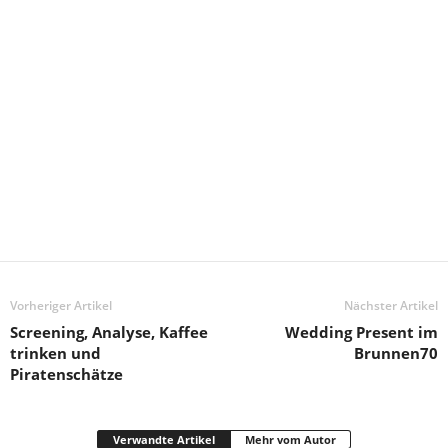
Vorheriger Artikel
Nächster Artikel
Screening, Analyse, Kaffee
Wedding Pre​sent im
trinken und
Brunnen​70
Piratenschätze
Verwandte Artikel
Mehr vom Autor