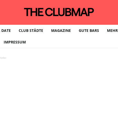
 DATE
CLUB STÄDTE
MAGAZINE
GUTE BARS
MEHR
IMPRESSUM
er – David Guetta Shi
eller