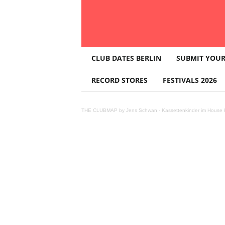
T
CLUB DATES BERLIN
SUBMIT YOUR
H
E
RECORD STORES
FESTIVALS 2026
Kerri Chandl
C
L
U
THE CLUBMAP by Jens Schwan
·
Kassettenkinder im House K
B
M
A
P
Teilen