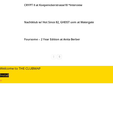
CRYPT II at Koepenickerstrasse18 *Interview
Nachtklub w/ Hot Since 82, GHEIST uvm at Watergate
Foursome – 2 Year Edition at Anita Berber
Welcome to THE CLUBMAP
Install
×