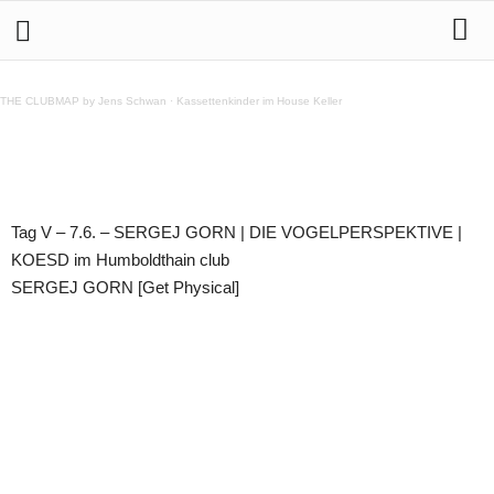
Tag V – 7.6. – SERGEJ GORN | DIE
VOGELPERSPEKTIVE | KOESD im Humboldthain club
THE CLUBMAP by Jens Schwan
·
Kassettenkinder im House Keller
Teilen
Tag V – 7.6. – SERGEJ GORN | DIE VOGELPERSPEKTIVE |
KOESD im Humboldthain club
SERGEJ GORN [Get Physical]