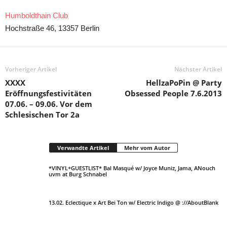
Humboldthain Club
Hochstraße 46, 13357 Berlin
Vorheriger Artikel
Nächster Artikel
XXXX
HellzaPoPin @ Party
Eröffnungsfestivitäten
Obsessed People 7.6.2013
07.06. – 09.06. Vor dem
Schlesischen Tor 2a
Verwandte Artikel
Mehr vom Autor
*VINYL+GUESTLIST* Bal Masqué w/ Joyce Muniz, Jama, ANouch
uvm at Burg Schnabel
13.02. Eclectique x Art Bei Ton w/ Electric Indigo @ ://AboutBlank