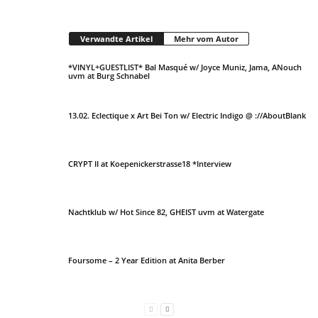
Verwandte Artikel
Mehr vom Autor
*VINYL+GUESTLIST* Bal Masqué w/ Joyce Muniz, Jama, ANouch
uvm at Burg Schnabel
13.02. Eclectique x Art Bei Ton w/ Electric Indigo @ ://AboutBlank
CRYPT II at Koepenickerstrasse18 *Interview
Nachtklub w/ Hot Since 82, GHEIST uvm at Watergate
Foursome – 2 Year Edition at Anita Berber