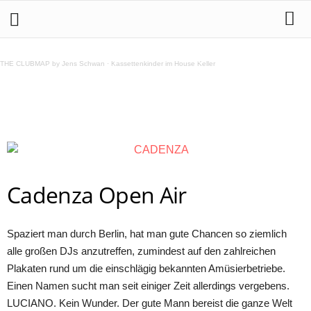
Cadenza Open Air @ Rummelsburg 1.9.2013
THE CLUBMAP by Jens Schwan
·
Kassettenkinder im House Keller
Teilen
Cadenza Open Air
Spaziert man durch Berlin, hat man gute Chancen so ziemlich
alle großen DJs anzutreffen, zumindest auf den zahlreichen
Plakaten rund um die einschlägig bekannten Amüsierbetriebe.
Einen Namen sucht man seit einiger Zeit allerdings vergebens.
LUCIANO. Kein Wunder. Der gute Mann bereist die ganze Welt