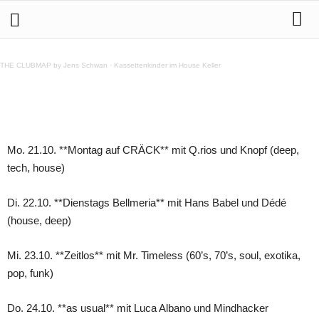
Crack Bellmer 21.10. – 27.10.2013
THE CLUBMAP by Jens Schwan
·
Kassettenkinder im House Keller
Teilen
Mo. 21.10. **Montag auf CRÄCK** mit Q.rios und Knopf (deep,
tech, house)
Di. 22.10. **Dienstags Bellmeria** mit Hans Babel und Dédé
(house, deep)
Mi. 23.10. **Zeitlos** mit Mr. Timeless (60’s, 70’s, soul, exotika,
pop, funk)
Do. 24.10. **as usual** mit Luca Albano und Mindhacker