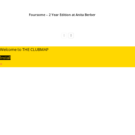
Foursome – 2 Year Edition at Anita Berber
Welcome to THE CLUBMAP
Install
×