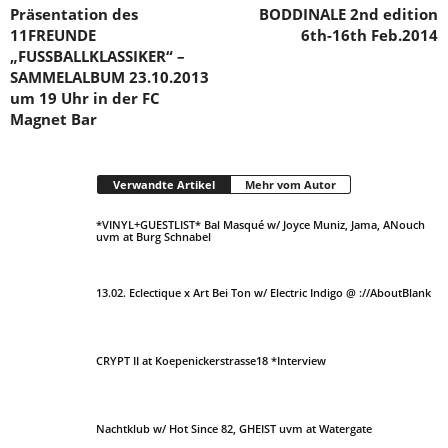
Präsentation des
BODDINALE 2nd edition
11FREUNDE
6th-16th Feb.2014
„FUSSBALLKLASSIKER“ –
SAMMELALBUM 23.10.2013
um 19 Uhr in der FC
Magnet Bar
Verwandte Artikel
Mehr vom Autor
*VINYL+GUESTLIST* Bal Masqué w/ Joyce Muniz, Jama, ANouch
uvm at Burg Schnabel
13.02. Eclectique x Art Bei Ton w/ Electric Indigo @ ://AboutBlank
CRYPT II at Koepenickerstrasse18 *Interview
Nachtklub w/ Hot Since 82, GHEIST uvm at Watergate