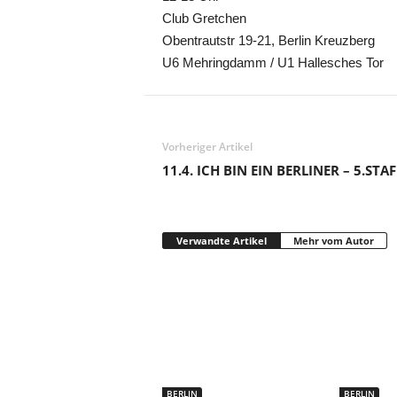
Club Gretchen
Obentrautstr 19-21, Berlin Kreuzberg
U6 Mehringdamm / U1 Hallesches Tor
Vorheriger Artikel
11.4. ICH BIN EIN BERLINER – 5.STAF
Verwandte Artikel
Mehr vom Autor
BERLIN
BERLIN