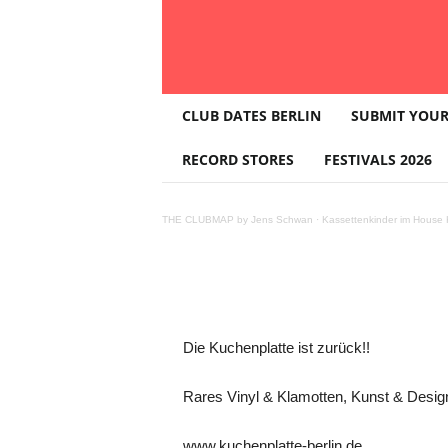
T
Plattenbörse
CLUB DATES BERLIN
SUBMIT YOUR
H
E
RECORD STORES
FESTIVALS 2026
18:00 @ GR
C
L
U
THE CLUBMAP by Jens Schwan
·
Kassettenkinder im House K
B
M
A
P
Teilen
Die Kuchenplatte ist zurück!!
Rares Vinyl & Klamotten, Kunst & Desig
www.kuchenplatte-berlin.de