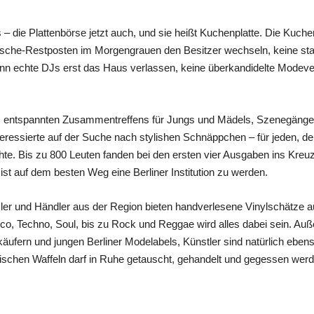
 die Plattenbörse jetzt auch, und sie heißt Kuchenplatte. Die Kuchenp
che-Restposten im Morgengrauen den Besitzer wechseln, keine staub
enn echte DJs erst das Haus verlassen, keine überkandidelte Modevera
es entspannten Zusammentreffens für Jungs und Mädels, Szenegänge
teressierte auf der Suche nach stylishen Schnäppchen – für jeden, d
e. Bis zu 800 Leuten fanden bei den ersten vier Ausgaben ins Kreuz
st auf dem besten Weg eine Berliner Institution zu werden.
er und Händler aus der Region bieten handverlesene Vinylschätze a
co, Techno, Soul, bis zu Rock und Reggae wird alles dabei sein. Au
ufern und jungen Berliner Modelabels, Künstler sind natürlich eben
ischen Waffeln darf in Ruhe getauscht, gehandelt und gegessen werd