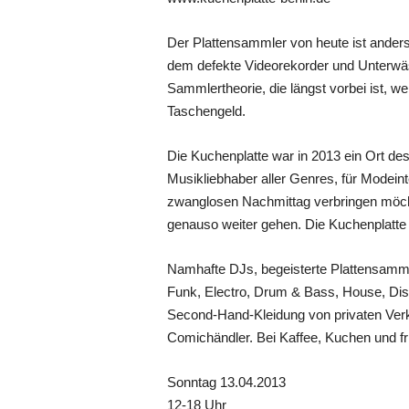
Der Plattensammler von heute ist anders –
dem defekte Videorekorder und Unterwäs
Sammlertheorie, die längst vorbei ist, w
Taschengeld.
Die Kuchenplatte war in 2013 ein Ort d
Musikliebhaber aller Genres, für Modein
zwanglosen Nachmittag verbringen möcht
genauso weiter gehen. Die Kuchenplatte i
Namhafte DJs, begeisterte Plattensamml
Funk, Electro, Drum & Bass, House, Dis
Second-Hand-Kleidung von privaten Verkä
Comichändler. Bei Kaffee, Kuchen und fr
Sonntag 13.04.2013
12-18 Uhr