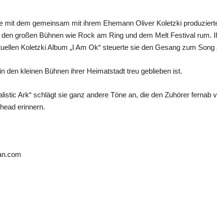
ne mit dem gemeinsam mit ihrem Ehemann Oliver Koletzki produziert
f den großen Bühnen wie Rock am Ring und dem Melt Festival rum. Ihr 
ellen Koletzki Album „I Am Ok“ steuerte sie den Gesang zum Song „U
in den kleinen Bühnen ihrer Heimatstadt treu geblieben ist.
talistic Ark“ schlägt sie ganz andere Töne an, die den Zuhörer fern
shead erinnern.
ran.com