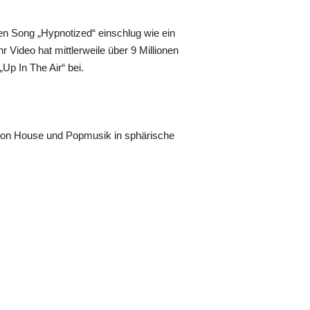
en Song „Hypnotized“ einschlug wie ein
Video hat mittlerweile über 9 Millionen
p In The Air“ bei.
ab von House und Popmusik in sphärische