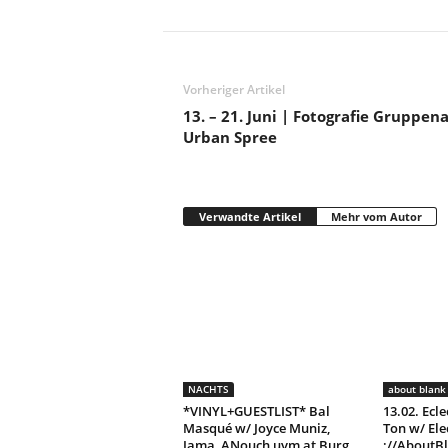
Vorheriger Artikel
13. – 21. Juni | Fotografie Gruppen
Urban Spree
Verwandte Artikel
Mehr vom Autor
NACHTS
about blank 
*VINYL+GUESTLIST* Bal
13.02. Ecle
Masqué w/ Joyce Muniz,
Ton w/ Ele
Jama, ANouch uvm at Burg
://AboutB