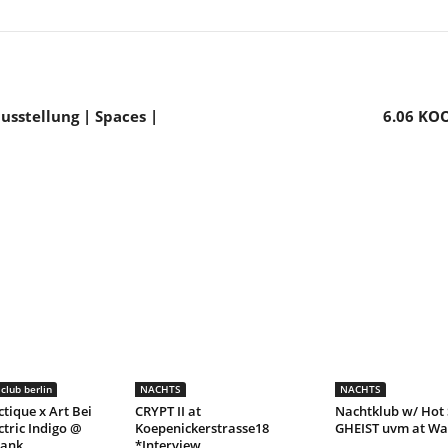
ausstellung | Spaces |
6.06 KO
club berlin
NACHTS
NACHTS
ctique x Art Bei
CRYPT II at
Nachtklub w/ Hot 
ctric Indigo @
Koepenickerstrasse18
GHEIST uvm at Wa
lank
*Interview