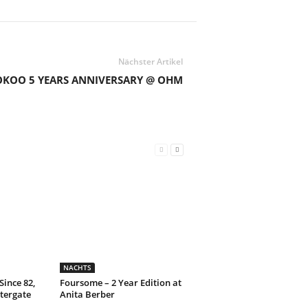
Nächster Artikel
OKOO 5 YEARS ANNIVERSARY @ OHM
NACHTS
Since 82,
Foursome – 2 Year Edition at
tergate
Anita Berber