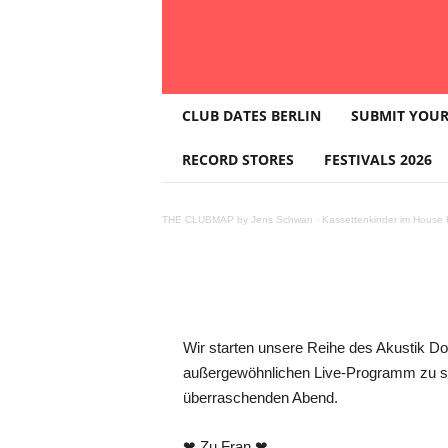
T
5.6. Bruder
CLUB DATES BERLIN
SUBMIT YOUR
H
E
RECORD STORES
FESTIVALS 2026
Fran *live*
C
L
U
THE CLUBMAP by Jens Schwan
·
Kassettenkinder im House K
B
M
A
P
Teilen
Wir starten unsere Reihe des Akustik Do
außergewöhnlichen Live-Programm zu seh
überraschenden Abend.
❤ Zu Fran ❤