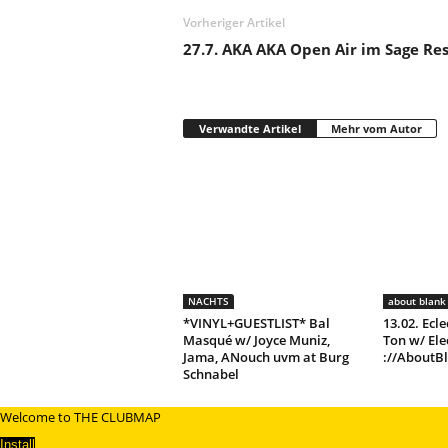
Vorheriger Artikel
27.7. AKA AKA Open Air im Sage Re
Verwandte Artikel
Mehr vom Autor
NACHTS
about blank 
*VINYL+GUESTLIST* Bal
13.02. Ecle
Masqué w/ Joyce Muniz,
Ton w/ Ele
Jama, ANouch uvm at Burg
://AboutB
Schnabel
Welcome to THE CLUBMAP
Install