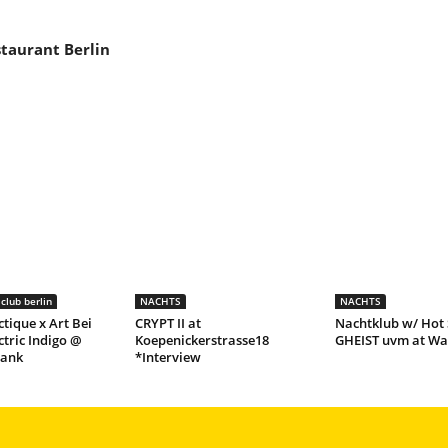
staurant Berlin
club berlin
NACHTS
NACHTS
ctique x Art Bei
CRYPT II at
Nachtklub w/ Hot 
ctric Indigo @
Koepenickerstrasse18
GHEIST uvm at Wa
lank
*Interview