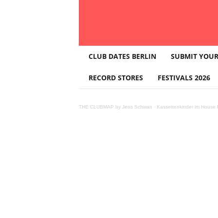
T
CLUB DATES BERLIN
SUBMIT YOUR
H
E
RECORD STORES
FESTIVALS 2026
C
L
U
THE CLUBMAP by Jens Schwan
·
Kassettenkinder im House K
B
M
A
P