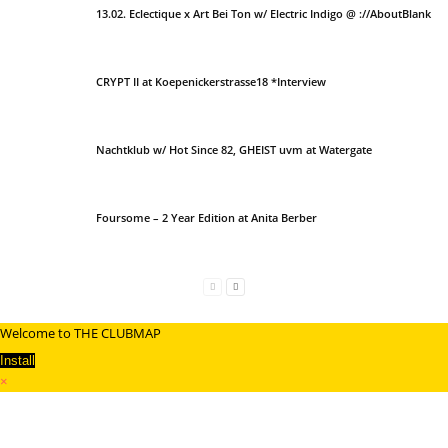
13.02. Eclectique x Art Bei Ton w/ Electric Indigo @ ://AboutBlank
CRYPT II at Koepenickerstrasse18 *Interview
Nachtklub w/ Hot Since 82, GHEIST uvm at Watergate
Foursome – 2 Year Edition at Anita Berber
Welcome to THE CLUBMAP
Install
×