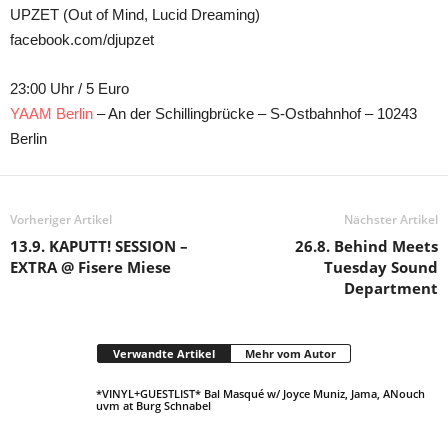
UPZET (Out of Mind, Lucid Dreaming)
facebook.com/djupzet
23:00 Uhr / 5 Euro
YAAM Berlin
– An der Schillingbrücke – S-Ostbahnhof – 10243
Berlin
Vorheriger Artikel
Nächster Artikel
13.9. KAPUTT! SESSION –
26.8. Behind Meets
EXTRA @ Fisere Miese
Tuesday Sound
Department
Verwandte Artikel
Mehr vom Autor
*VINYL+GUESTLIST* Bal Masqué w/ Joyce Muniz, Jama, ANouch
uvm at Burg Schnabel