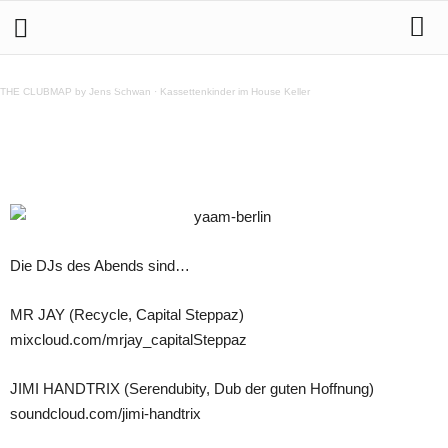
28.8 STEP HIGHER RE-OPENING – DRUM & BASS ON
THURSDAYS @ YAAM, BERLIN
THE CLUBMAP by Jens Schwan
·
Kassettenkinder im House Keller
Teilen
Die DJs des Abends sind…
MR JAY (Recycle, Capital Steppaz)
mixcloud.com/mrjay_capitalSteppaz
JIMI HANDTRIX (Serendubity, Dub der guten Hoffnung)
soundcloud.com/jimi-handtrix