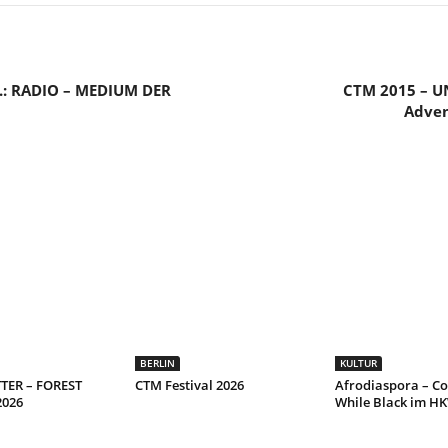
s.: RADIO – MEDIUM DER
CTM 2015 – UN
Adven
BERLIN
KULTUR
TER – FOREST
CTM Festival 2026
Afrodiaspora – C
2026
While Black im H