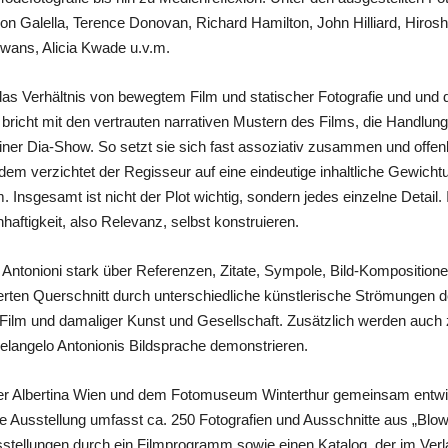
on Galella, Terence Donovan, Richard Hamilton, John Hilliard, Hiros
wans, Alicia Kwade u.v.m.
s Verhältnis von bewegtem Film und statischer Fotografie und und 
 bricht mit den vertrauten narrativen Mustern des Films, die Handlun
iner Dia-Show. So setzt sie sich fast assoziativ zusammen und offenb
 Zudem verzichtet der Regisseur auf eine eindeutige inhaltliche Gewic
m. Insgesamt ist nicht der Plot wichtig, sondern jedes einzelne Detail.
ftigkeit, also Relevanz, selbst konstruieren.
Antonioni stark über Referenzen, Zitate, Sympole, Bild-Komposition
ierten Querschnitt durch unterschiedliche künstlerische Strömungen 
lm und damaliger Kunst und Gesellschaft. Zusätzlich werden auch ze
helangelo Antonionis Bildsprache demonstrieren.
der Albertina Wien und dem Fotomuseum Winterthur gemeinsam entwick
 Die Ausstellung umfasst ca. 250 Fotografien und Ausschnitte aus „Bl
Ausstellungen durch ein Filmprogramm sowie einen Katalog, der im Verl