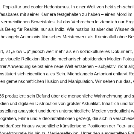
 Popkultur und cooler Hedonismus. In einer Welt von hektisch-schrill
fassbares mit seiner Kamera festgehalten zu haben – einen Mord im 
 vermeintlichen Beweisfotos. Ist das Verbrechen letztendlich nur Erg
als Beleg für Realität, nur als Indiz. Wie nutzlos ist aber das Wissen 
chelangelo Antonionis filmisches Meisterwerk als Kriminalfall ohne B
iert, ist „Blow Up“ jedoch weit mehr als ein soziokulturelles Dokument, 
tige visuelle Reflexion über die mechanisch abbildenden Medien Fotogr
 ihrer Anwendung selbst eine neue Welt entstehen – subjektiv, nicht al
stituiert sich eigentlich alles Sein. Michelangelo Antonioni entlarvt R
sen gemeinschaftlichen Illusion und Manipulation. Wir sehen nur das,
66 produziert; sein Befund über die menschliche Wahrnehmung und sein
n und digitalen Distribution von größter Aktualität. Inhaltlich und fo
stellung analysiert und durch unterschiedliche Medien verdeutlicht
afien, Filme und Videoinstallationen gezeigt, die sich in verschieden
nd darüber hinaus wesentliche künstlerische Positionen der Foto- un
defotografie bis hin zu Medienreflexion. Unter den ausgestellten F