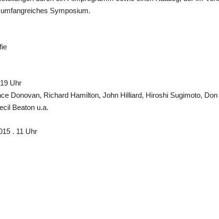
in umfangreiches Symposium.
fie
 19 Uhr
ence Donovan, Richard Hamilton, John Hilliard, Hiroshi Sugimoto, Do
cil Beaton u.a.
015 . 11 Uhr