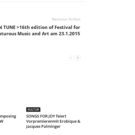
Nächster Artikel
 TUNE >16th edition of Festival for
turous Music and Art am 23.1.2015
KULTUR
omposing
SONGS FOR JOY feiert
KW
Vorpremierenmit Erobique &
Jacques Palminger