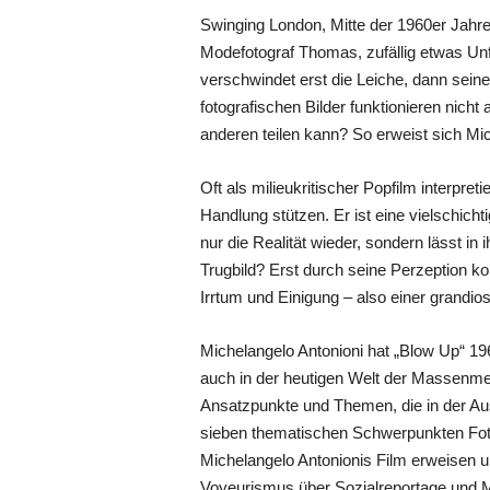
Swinging London, Mitte der 1960er Jahre,
Modefotograf Thomas, zufällig etwas Un
verschwindet erst die Leiche, dann seine
fotografischen Bilder funktionieren nicht 
anderen teilen kann? So erweist sich Mi
Oft als milieukritischer Popfilm interpret
Handlung stützen. Er ist eine vielschich
nur die Realität wieder, sondern lässt in
Trugbild? Erst durch seine Perzeption kon
Irrtum und Einigung – also einer grandio
Michelangelo Antonioni hat „Blow Up“ 19
auch in der heutigen Welt der Massenmedie
Ansatzpunkte und Themen, die in der Aus
sieben thematischen Schwerpunkten Fotogr
Michelangelo Antonionis Film erweisen u
Voyeurismus über Sozialreportage und Mo