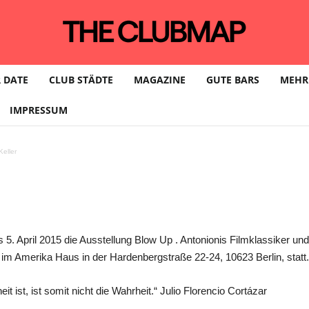
Blow Up im C/O Berlin
 DATE
CLUB STÄDTE
MAGAZINE
GUTE BARS
MEHR
IMPRESSUM
 April 2015
eller
 5. April 2015 die Ausstellung Blow Up . Antonionis Filmklassiker und
 im Amerika Haus in der Hardenbergstraße 22-24, 10623 Berlin, statt.
it ist, ist somit nicht die Wahrheit.“ Julio Florencio Cortázar