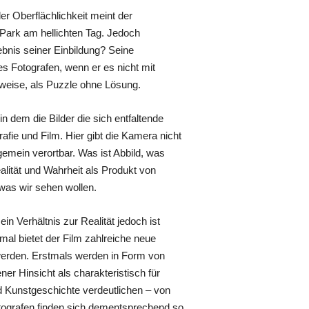
er Oberflächlichkeit meint der
Park am hellichten Tag. Jedoch
ebnis seiner Einbildung? Seine
des Fotografen, wenn er es nicht mit
eweise, als Puzzle ohne Lösung.
in dem die Bilder die sich entfaltende
afie und Film. Hier gibt die Kamera nicht
lgemein verortbar. Was ist Abbild, was
ealität und Wahrheit als Produkt von
 was wir sehen wollen.
 Verhältnis zur Realität jedoch ist
rmal bietet der Film zahlreiche neue
 werden. Erstmals werden in Form von
er Hinsicht als charakteristisch für
d Kunstgeschichte verdeutlichen – von
otografen finden sich dementsprechend so