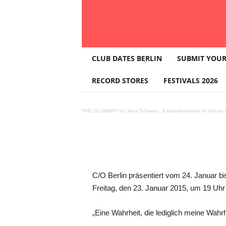
T
Ausstellung 
CLUB DATES BERLIN
SUBMIT YOUR
H
E
RECORD STORES
FESTIVALS 2026
Januar bis 5.
C
L
U
THE CLUBMAP by Jens Schwan
·
Kassettenkinder im House K
B
M
A
P
Teilen
C/O Berlin präsentiert vom 24. Januar bis
Freitag, den 23. Januar 2015, um 19 Uhr
„Eine Wahrheit, die lediglich meine Wahrhe