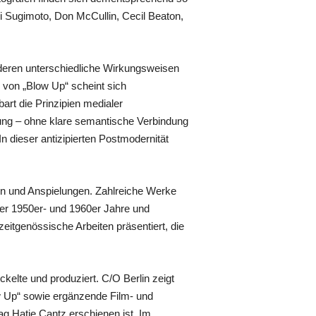
hi Sugimoto, Don McCullin, Cecil Beaton,
deren unterschiedliche Wirkungsweisen
g von „Blow Up“ scheint sich
art die Prinzipien medialer
htung – ohne klare semantische Verbindung
 In dieser antizipierten Postmodernität
en und Anspielungen. Zahlreiche Werke
der 1950er- und 1960er Jahre und
itgenössische Arbeiten präsentiert, die
elte und produziert. C/O Berlin zeigt
ow Up“ sowie ergänzende Film- und
ag Hatje Cantz erschienen ist. Im