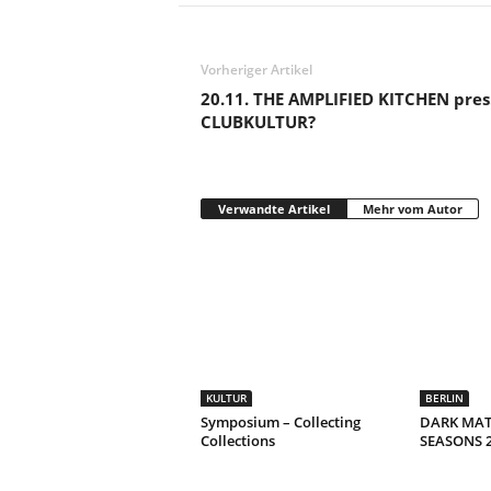
Vorheriger Artikel
20.11. THE AMPLIFIED KITCHEN pre
CLUBKULTUR?
Verwandte Artikel
Mehr vom Autor
KULTUR
BERLIN
Symposium – Collecting
DARK MAT
Collections
SEASONS 