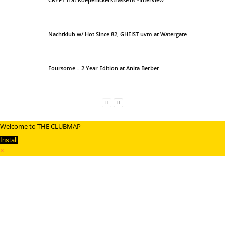
Nachtklub w/ Hot Since 82, GHEIST uvm at Watergate
Foursome – 2 Year Edition at Anita Berber
Welcome to THE CLUBMAP
Install
×