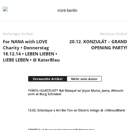
Vorheriger Artikel
Nächster Artikel
For NANA with LOVE
20.12. KONZULÁT – GRAND
Charity • Donnerstag
OPENING PARTY!
18.12.14 • LEBEN LIEBEN •
LIEBE LEBEN • @ KaterBlau
Verwandte Artikel
Mehr vom Autor
*VINYL+GUESTLIST* Bal Masqué w/ Joyce Muniz, Jama, ANouch
uvm at Burg Schnabel
13.02. Eclectique x Art Bei Ton w/ Electric Indigo @ ://AboutBlank
CRYPT II at Koepenickerstrasse18 *Interview