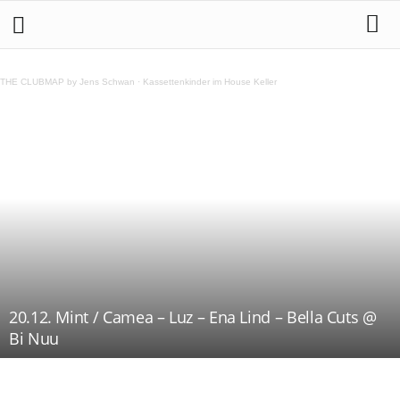
THE CLUBMAP by Jens Schwan
·
Kassettenkinder im House Keller
20.12. Mint / Camea – Luz – Ena Lind – Bella Cuts @
Bi Nuu