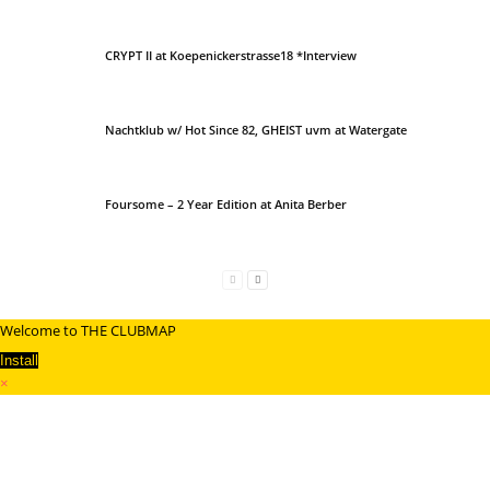
CRYPT II at Koepenickerstrasse18 *Interview
Nachtklub w/ Hot Since 82, GHEIST uvm at Watergate
Foursome – 2 Year Edition at Anita Berber
Welcome to THE CLUBMAP
Install
×