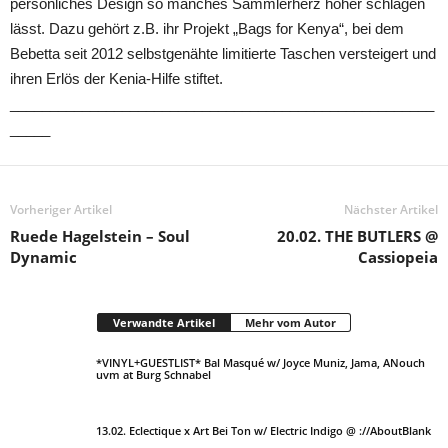
persönliches Design so manches Sammlerherz höher schlagen
lässt. Dazu gehört z.B. ihr Projekt „Bags for Kenya“, bei dem
Bebetta seit 2012 selbstgenähte limitierte Taschen versteigert und
ihren Erlös der Kenia-Hilfe stiftet.
_____________________________________________________
_____
Vorheriger Artikel
Nächster Artikel
Ruede Hagelstein – Soul
20.02. THE BUTLERS @
Dynamic
Cassiopeia
Verwandte Artikel
Mehr vom Autor
*VINYL+GUESTLIST* Bal Masqué w/ Joyce Muniz, Jama, ANouch
uvm at Burg Schnabel
13.02. Eclectique x Art Bei Ton w/ Electric Indigo @ ://AboutBlank