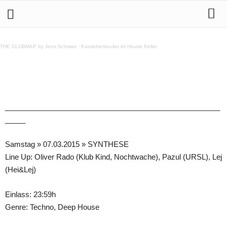
NOCHTWACHE MÄRZ Programm 2015
THE CLUBMAP by Jens Schwan
·
Kassettenkinder im House Keller
Teilen
_____________________________________________________
_____
Samstag » 07.03.2015 » SYNTHESE
Line Up: Oliver Rado (Klub Kind, Nochtwache), Pazul (URSL), Lej
(Hei&Lej)
Einlass: 23:59h
Genre: Techno, Deep House