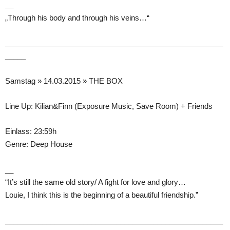
__
„Through his body and through his veins…“
_____________________________________________________
_____
Samstag » 14.03.2015 » THE BOX
Line Up: Kilian&Finn (Exposure Music, Save Room) + Friends
Einlass: 23:59h
Genre: Deep House
__
“It’s still the same old story/ A fight for love and glory…
Louie, I think this is the beginning of a beautiful friendship.”
_____________________________________________________