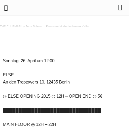
ELSE Club OPENING 2015 am 26. April
THE CLUBMAP by Jens Schwan
·
Kassettenkinder im House Keller
Teilen
Sonntag, 26. April um 12:00
ELSE
An den Treptowers 10, 12435 Berlin
◎ ELSE OPENING 2015 ◎ 12H – OPEN END ◎ 5€
███████████████████████████████
MAIN FLOOR ◎ 12H – 22H