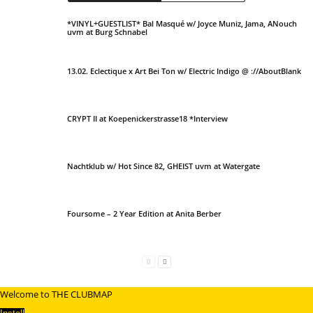
*VINYL+GUESTLIST* Bal Masqué w/ Joyce Muniz, Jama, ANouch
uvm at Burg Schnabel
13.02. Eclectique x Art Bei Ton w/ Electric Indigo @ ://AboutBlank
CRYPT II at Koepenickerstrasse18 *Interview
Nachtklub w/ Hot Since 82, GHEIST uvm at Watergate
Foursome – 2 Year Edition at Anita Berber
Welcome to THE CLUBMAP