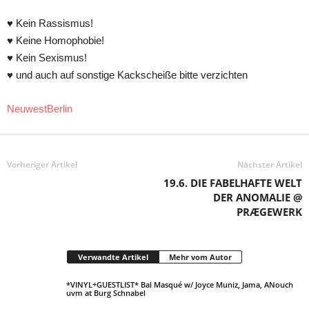
♥ Kein Rassismus!
♥ Keine Homophobie!
♥ Kein Sexismus!
♥ und auch auf sonstige Kackscheiße bitte verzichten
NeuwestBerlin
Vorheriger Artikel
Nächster Artikel
19.6. DIE FABELHAFTE WELT
DER ANOMALIE @
PRÆGEWERK
Verwandte Artikel
Mehr vom Autor
*VINYL+GUESTLIST* Bal Masqué w/ Joyce Muniz, Jama, ANouch
uvm at Burg Schnabel