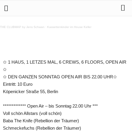
20-21.6. DER LETZTE RAVE VON KREUZBERG @
NeuWestBerlin
THE CLUBMAP by Jens Schwan
·
Kassettenkinder im House Keller
Teilen
✩ 1 HAUS, 1 LETZES MAL, 6 CREWS, 6 FLOORS, OPEN AIR
✩
✩ DEN GANZEN SONNTAG OPEN AIR BIS 22.00 UHR✩
Eintritt: 10 Euro
Köpenicker Straße 55, Berlin
************* Open Air – bis Sonntag 22.00 Uhr ***
Voll schön Allstars (voll schön)
Baba The Knife (Rebellion der Träumer)
Schmeckefuchs (Rebellion der Träumer)