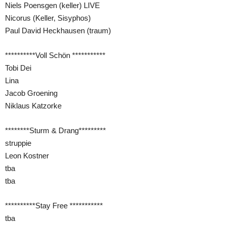
Niels Poensgen (keller) LIVE
Nicorus (Keller, Sisyphos)
Paul David Heckhausen (traum)
**********Voll Schön ***********
Tobi Dei
Lina
Jacob Groening
Niklaus Katzorke
********Sturm & Drang*********
struppie
Leon Kostner
tba
tba
**********Stay Free ***********
tba