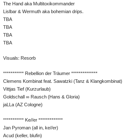
The Hand aka Multitoxikommander
Lislbar & Wermuth aka bohemian drips.
TBA
TBA
TBA
TBA
Visuals: Resorb
*********** Rebellion der Träumer **************
Clemens Kombinat feat. Sawatzki (Tanz & Klangkombinat)
Vittjas Tief (Kurzurlaub)
Goldschall ∞ Rausch (Hans & Gloria)
jaLLa (AZ Cologne)
*********** Ke//er *************
Jan Pyroman (all in, ke//er)
Acud (keller, blufin)