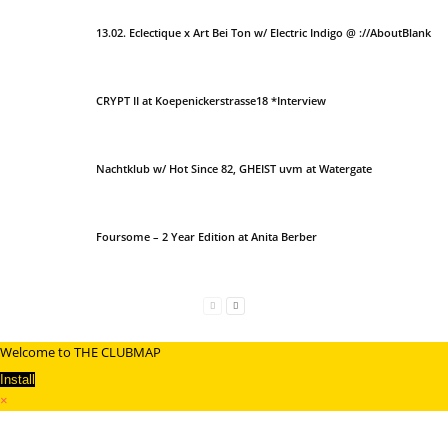
13.02. Eclectique x Art Bei Ton w/ Electric Indigo @ ://AboutBlank
CRYPT II at Koepenickerstrasse18 *Interview
Nachtklub w/ Hot Since 82, GHEIST uvm at Watergate
Foursome – 2 Year Edition at Anita Berber
Welcome to THE CLUBMAP
Install
×