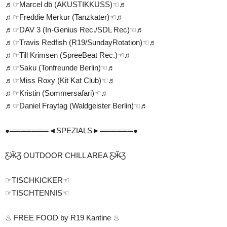
♬☞Marcel db (AKUSTIKKUSS)☜♬
♬☞Freddie Merkur (Tanzkater)☜♬
♬☞DAV 3 (In-Genius Rec./SDL Rec)☜♬
♬☞Travis Redfish (R19/SundayRotation)☜♬
♬☞Till Krimsen (SpreeBeat Rec.)☜♬
♬☞Saku (Tonfreunde Berlin)☜♬
♬☞Miss Roxy (Kit Kat Club)☜♬
♬☞Kristin (Sommersafari)☜♬
♬☞Daniel Fraytag (Waldgeister Berlin)☜♬
●═══════◄SPEZIALS►══════●
Ƹ̴Ӂ̴Ʒ OUTDOOR CHILL AREA Ƹ̴Ӂ̴Ʒ
☞TISCHKICKER☜
☞TISCHTENNIS☜
♨ FREE FOOD by R19 Kantine ♨