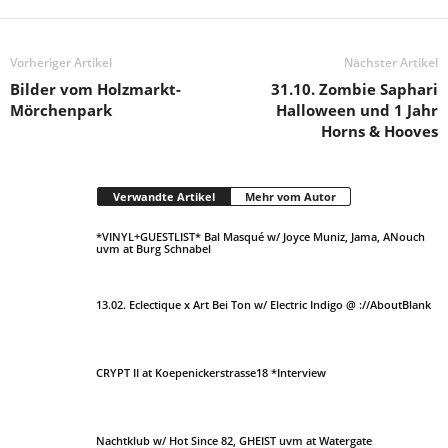
Vorheriger Artikel
Nächster Artikel
Bilder vom Holzmarkt-
31.10. Zombie Saphari
Mörchenpark
Halloween und 1 Jahr
Horns & Hooves
Verwandte Artikel
Mehr vom Autor
*VINYL+GUESTLIST* Bal Masqué w/ Joyce Muniz, Jama, ANouch
uvm at Burg Schnabel
13.02. Eclectique x Art Bei Ton w/ Electric Indigo @ ://AboutBlank
CRYPT II at Koepenickerstrasse18 *Interview
Nachtklub w/ Hot Since 82, GHEIST uvm at Watergate