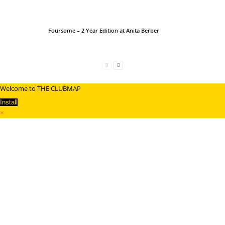
Foursome – 2 Year Edition at Anita Berber
Welcome to THE CLUBMAP
Install
×