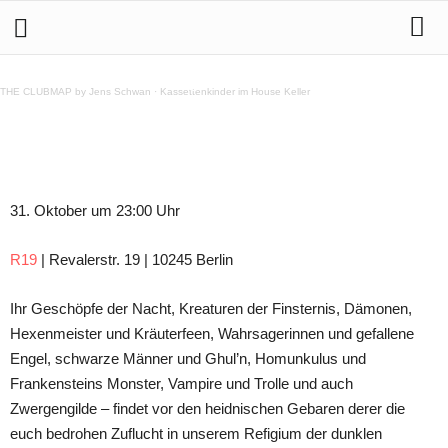
31.10. DeeP & DirtY Night, Halloween special @ R19
THE CLUBMAP by Jens Schwan
·
Kassettenkinder im House Keller
Teilen
31. Oktober um 23:00 Uhr
R19
| Revalerstr. 19 | 10245 Berlin
Ihr Geschöpfe der Nacht, Kreaturen der Finsternis, Dämonen,
Hexenmeister und Kräuterfeen, Wahrsagerinnen und gefallene
Engel, schwarze Männer und Ghul’n, Homunkulus und
Frankensteins Monster, Vampire und Trolle und auch
Zwergengilde – findet vor den heidnischen Gebaren derer die
euch bedrohen Zuflucht in unserem Refigium der dunklen