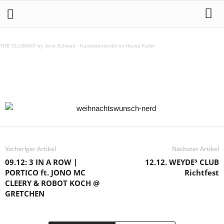
Weihnachtswunschzettel eines Musik Nerds
THE CLUBMAP by Jens Schwan
·
Kassettenkinder im House Keller
Teilen
Vorheriger Artikel
Nächster Artikel
09.12: 3 IN A ROW |
12.12. WEYDE³ CLUB
PORTICO ft. JONO MC
Richtfest
CLEERY & ROBOT KOCH @
GRETCHEN