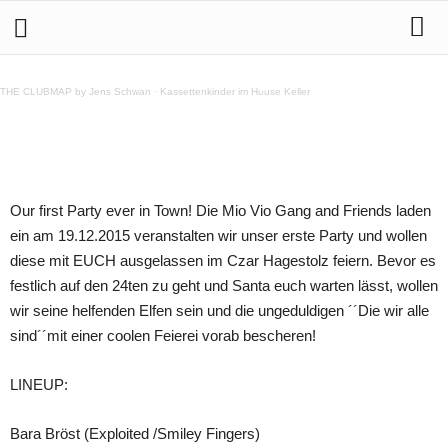
19.12. DAUERWELLE @ Czar Hagestolz
THE CLUBMAP by Jens Schwan
·
Kassettenkinder im House Keller
Teilen
Our first Party ever in Town! Die Mio Vio Gang and Friends laden
ein am 19.12.2015 veranstalten wir unser erste Party und wollen
diese mit EUCH ausgelassen im Czar Hagestolz feiern. Bevor es
festlich auf den 24ten zu geht und Santa euch warten lässt, wollen
wir seine helfenden Elfen sein und die ungeduldigen ´´Die wir alle
sind´´mit einer coolen Feierei vorab bescheren!
LINEUP:
Bara Bröst (Exploited /Smiley Fingers)