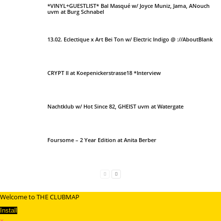
*VINYL+GUESTLIST* Bal Masqué w/ Joyce Muniz, Jama, ANouch
uvm at Burg Schnabel
13.02. Eclectique x Art Bei Ton w/ Electric Indigo @ ://AboutBlank
CRYPT II at Koepenickerstrasse18 *Interview
Nachtklub w/ Hot Since 82, GHEIST uvm at Watergate
Foursome – 2 Year Edition at Anita Berber
Welcome to THE CLUBMAP
Install
×