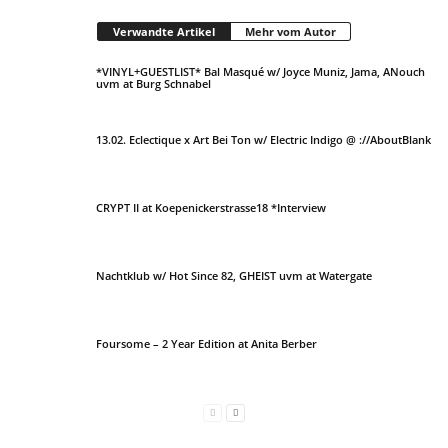
Verwandte Artikel
Mehr vom Autor
*VINYL+GUESTLIST* Bal Masqué w/ Joyce Muniz, Jama, ANouch
uvm at Burg Schnabel
13.02. Eclectique x Art Bei Ton w/ Electric Indigo @ ://AboutBlank
CRYPT II at Koepenickerstrasse18 *Interview
Nachtklub w/ Hot Since 82, GHEIST uvm at Watergate
Foursome – 2 Year Edition at Anita Berber