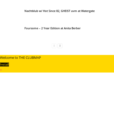
Nachtklub w/ Hot Since 82, GHEIST uvm at Watergate
Foursome – 2 Year Edition at Anita Berber
Welcome to THE CLUBMAP
Install
×