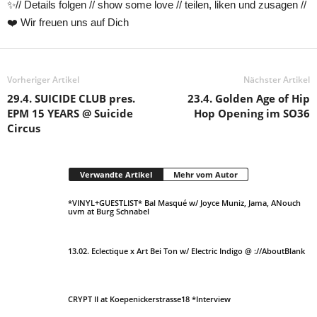
✨// Details folgen // show some love // teilen, liken und zusagen //
❤️ Wir freuen uns auf Dich
Vorheriger Artikel
Nächster Artikel
29.4. SUICIDE CLUB pres.
23.4. Golden Age of Hip
EPM 15 YEARS @ Suicide
Hop Opening im SO36
Circus
Verwandte Artikel
Mehr vom Autor
*VINYL+GUESTLIST* Bal Masqué w/ Joyce Muniz, Jama, ANouch
uvm at Burg Schnabel
13.02. Eclectique x Art Bei Ton w/ Electric Indigo @ ://AboutBlank
CRYPT II at Koepenickerstrasse18 *Interview