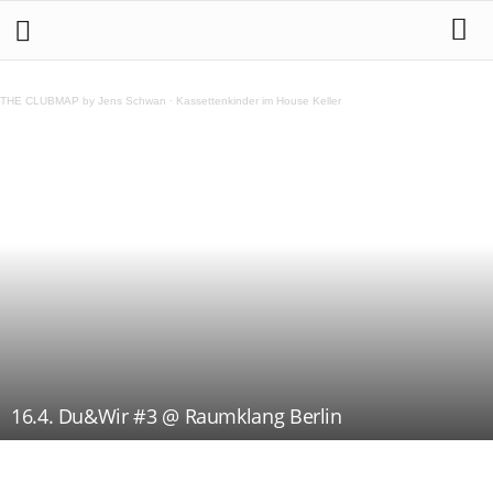
THE CLUBMAP by Jens Schwan
·
Kassettenkinder im House Keller
16.4. Du&Wir #3 @ Raumklang Berlin