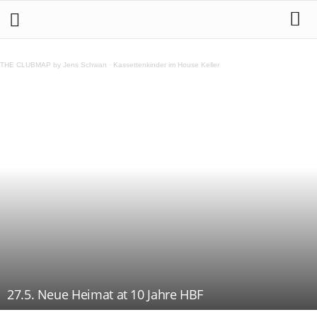
THE CLUBMAP by Jens Schwan
·
Kassettenkinder im House Keller
27.5. Neue Heimat at 10 Jahre HBF