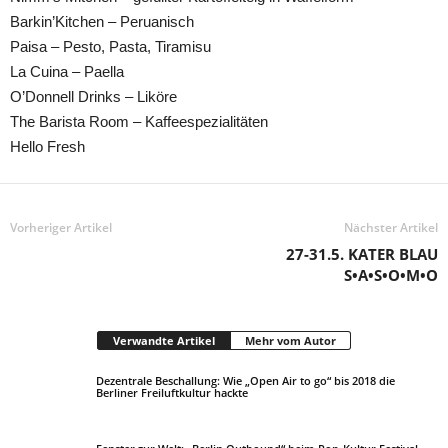
Barkin’Kitchen – Peruanisch
Paisa – Pesto, Pasta, Tiramisu
La Cuina – Paella
O’Donnell Drinks – Liköre
The Barista Room – Kaffeespezialitäten
Hello Fresh
Vorheriger Artikel
Nächster Artikel
27-31.5. KATER BLAU
S•A•S•O•M•O
Verwandte Artikel
Mehr vom Autor
Dezentrale Beschallung: Wie „Open Air to go“ bis 2018 die
Berliner Freiluftkultur hackte