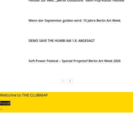
Fenster zur Welt: „Berlin Outbound“ beim Pop-Kultur Festival
Wenn der September golden wird: 15 Jahre Berlin Art Week
DEMO SAVE THE HUMBI AM 1.8. ABGESAGT
Soft Power Festival – Special Projectof Berlin Art Week 2026
Welcome to THE CLUBMAP
Install
×