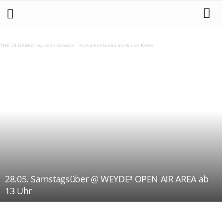
THE CLUBMAP by Jens Schwan
·
Kassettenkinder im House Keller
28.05. Samstagsüber @ WEYDE³ OPEN AIR AREA ab
13 Uhr