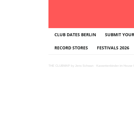
T
CLUB DATES BERLIN
SUBMIT YOUR
H
E
RECORD STORES
FESTIVALS 2026
C
L
U
THE CLUBMAP by Jens Schwan
·
Kassettenkinder im House K
B
M
A
P