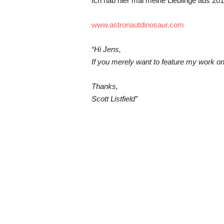
Ich hab hier mal meine Lieblinge aus 20
www.astronautdinosaur.com
“Hi Jens,
If you merely want to feature my work on 
Thanks,
Scott Listfield”