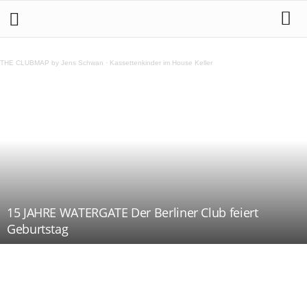
THE CLUBMAP by Jens Schwan
·
Kassettenkinder im House Keller
15 JAHRE WATERGATE Der Berliner Club feiert
Geburtstag
Teilen