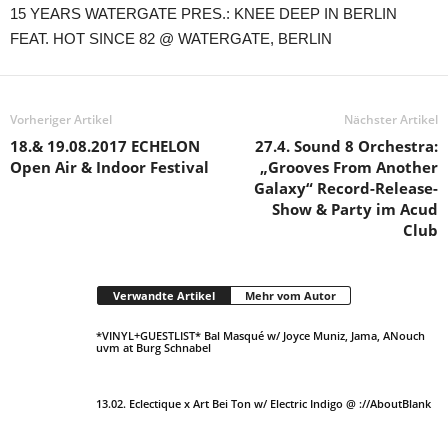
15 YEARS WATERGATE PRES.: KNEE DEEP IN BERLIN
FEAT. HOT SINCE 82 @ WATERGATE, BERLIN
Vorheriger Artikel
Nächster Artikel
18.& 19.08.2017 ECHELON
27.4. Sound 8 Orchestra:
Open Air & Indoor Festival
„Grooves From Another
Galaxy“ Record-Release-
Show & Party im Acud
Club
Verwandte Artikel
Mehr vom Autor
*VINYL+GUESTLIST* Bal Masqué w/ Joyce Muniz, Jama, ANouch
uvm at Burg Schnabel
13.02. Eclectique x Art Bei Ton w/ Electric Indigo @ ://AboutBlank