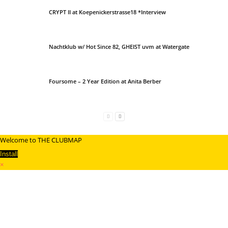
CRYPT II at Koepenickerstrasse18 *Interview
Nachtklub w/ Hot Since 82, GHEIST uvm at Watergate
Foursome – 2 Year Edition at Anita Berber
Welcome to THE CLUBMAP
Install
×