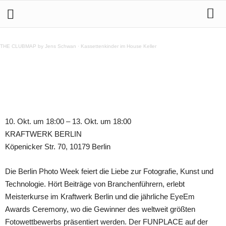
10. – 13.10 Berlin Photo Week
THE CLUBMAP by Jens Schwan
·
Kassettenkinder im House Keller
Teilen
10. Okt. um 18:00 – 13. Okt. um 18:00
KRAFTWERK BERLIN
Köpenicker Str. 70, 10179 Berlin
Die Berlin Photo Week feiert die Liebe zur Fotografie, Kunst und
Technologie. Hört Beiträge von Branchenführern, erlebt
Meisterkurse im Kraftwerk Berlin und die jährliche EyeEm
Awards Ceremony, wo die Gewinner des weltweit größten
Fotowettbewerbs präsentiert werden. Der FUNPLACE auf der