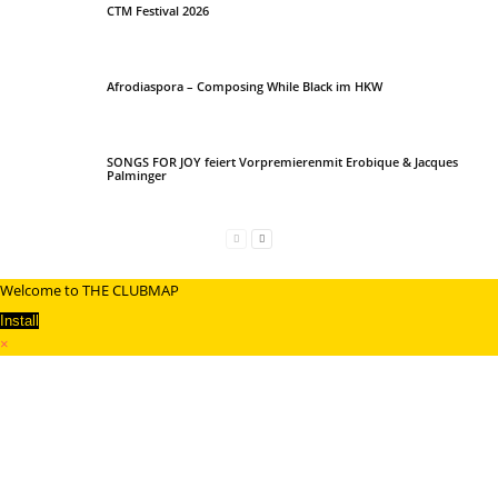
CTM Festival 2026
Afrodiaspora – Composing While Black im HKW
SONGS FOR JOY feiert Vorpremierenmit Erobique & Jacques
Palminger
Welcome to THE CLUBMAP
Install
×