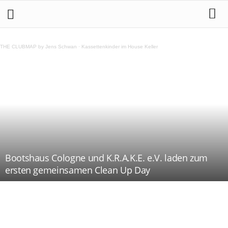
THE CLUBMAP by Jens Schwan
·
Kassettenkinder im House Keller
Bootshaus Cologne und K.R.A.K.E. e.V. laden zum
ersten gemeinsamen Clean Up Day
Teilen