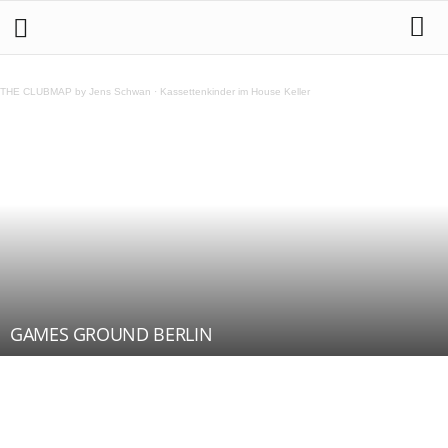
THE CLUBMAP by Jens Schwan
·
Kassettenkinder im House Keller
GAMES GROUND BERLIN
Teilen