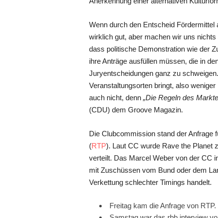
Anerkennung einer alternativen Kulturfor
Wenn durch den Entscheid Fördermittel a
wirklich gut, aber machen wir uns nichts 
dass politische Demonstration wie der Zu
ihre Anträge ausfüllen müssen, die in d
Juryentscheidungen ganz zu schweigen. S
Veranstaltungsorten bringt, also weniger
auch nicht, denn
„Die Regeln des Markt
(CDU) dem Groove Magazin.
Die Clubcommission stand der Anfrage f
(
RTP
). Laut CC wurde Rave the Planet z
verteilt. Das Marcel Weber von der CC i
mit Zuschüssen vom Bund oder dem Land B
Verkettung schlechter Timings handelt.
Freitag kam die Anfrage von RTP.
Samstag war das rbb interview v