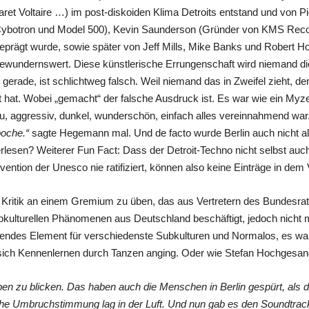
ret Voltaire …) im post-diskoiden Klima Detroits entstand und von Pi
 Cybotron und Model 500), Kevin Saunderson (Gründer von KMS Recor
eprägt wurde, sowie später von Jeff Mills, Mike Banks und Robert H
ewundernswert. Diese künstlerische Errungenschaft wird niemand die
gerade, ist schlichtweg falsch. Weil niemand das in Zweifel zieht, d
hat. Wobei „gemacht“ der falsche Ausdruck ist. Es war wie ein Myzel
s neu, aggressiv, dunkel, wunderschön, einfach alles vereinnahmend war
poche.“
sagte Hegemann mal. Und de facto wurde Berlin auch nicht al
esen? Weiterer Fun Fact: Dass der Detroit-Techno nicht selbst auch W
ntion der Unesco nie ratifiziert, können also keine Einträge in dem
, Kritik an einem Gremium zu üben, das aus Vertretern des Bundes
pkulturellen Phänomenen aus Deutschland beschäftigt, jedoch nicht m
ndendes Element für verschiedenste Subkulturen und Normalos, es war 
sich Kennenlernen durch Tanzen anging. Oder wie Stefan Hochgesan
en zu blicken. Das haben auch die Menschen in Berlin gespürt, als di
che Umbruchstimmung lag in der Luft. Und nun gab es den Soundtrack