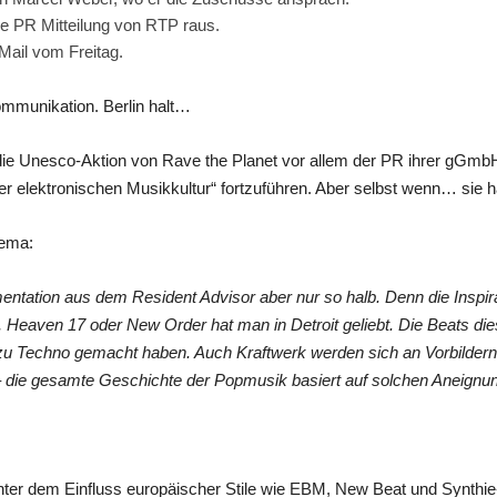
che PR Mitteilung von RTP raus.
Mail vom Freitag.
ommunikation. Berlin halt…
 Unesco-Aktion von Rave the Planet vor allem der PR ihrer gGmbH di
er elektronischen Musikkultur“ fortzuführen. Aber selbst wenn… sie ha
hema:
entation aus dem Resident Advisor aber nur so halb. Denn die Inspira
 Heaven 17 oder New Order hat man in Detroit geliebt. Die Beats di
u Techno gemacht haben. Auch Kraftwerk werden sich an Vorbildern or
– die gesamte Geschichte der Popmusik basiert auf solchen Aneignu
unter dem Einfluss europäischer Stile wie EBM, New Beat und Synthie