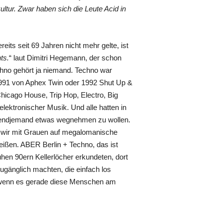
tur. Zwar haben sich die Leute Acid in
eits seit 69 Jahren nicht mehr gelte, ist
ts.
“ laut Dimitri Hegemann, der schon
chno gehört ja niemand. Techno war
1991 von Aphex Twin oder 1992 Shut Up &
hicago House, Trip Hop, Electro, Big
elektronischer Musik. Und alle hatten in
irgendjemand etwas wegnehmen zu wollen.
en wir mit Grauen auf megalomanische
ißen. ABER Berlin + Techno, das ist
hen 90ern Kellerlöcher erkundeten, dort
ugänglich machten, die einfach los
h wenn es gerade diese Menschen am