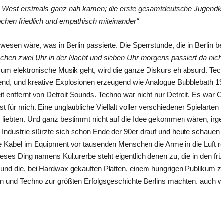
d West erstmals ganz nah kamen; die erste gesamtdeutsche Jugendkul
ochen friedlich und empathisch miteinander“
wesen wäre, was in Berlin passierte. Die Sperrstunde, die in Berlin ber
chen zwei Uhr in der Nacht und sieben Uhr morgens passiert da nich
um elektronische Musik geht, wird die ganze Diskurs eh absurd. Te
ugend, und kreative Explosionen erzeugend wie Analogue Bubblebath 
 entfernt von Detroit Sounds. Techno war nicht nur Detroit. Es war C
für mich. Eine unglaubliche Vielfalt voller verschiedener Spielarten 
 und liebten. Und ganz bestimmt nicht auf die Idee gekommen wären, 
e Industrie stürzte sich schon Ende der 90er drauf und heute schau
 Kabel im Equipment vor tausenden Menschen die Arme in die Luft re
ses Ding namens Kulturerbe steht eigentlich denen zu, die in den frü
, und die, bei Hardwax gekauften Platten, einem hungrigen Publikum z
en und Techno zur größten Erfolgsgeschichte Berlins machten, auc