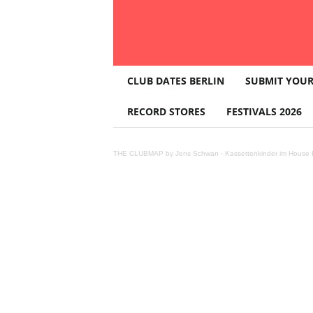
T
CLUB DATES BERLIN
SUBMIT YOUR
H
E
RECORD STORES
FESTIVALS 2026
C
L
U
THE CLUBMAP by Jens Schwan
·
Kassettenkinder im House K
B
M
A
P