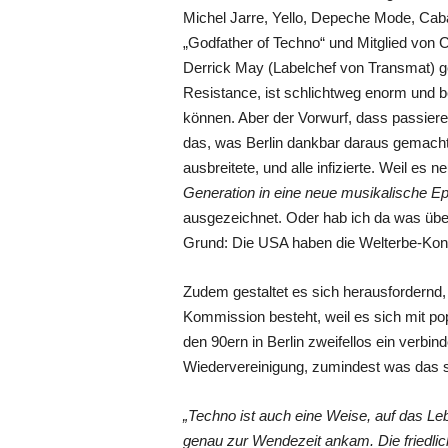
Michel Jarre, Yello, Depeche Mode, Caba
„Godfather of Techno“ und Mitglied von
Derrick May (Labelchef von Transmat) g
Resistance, ist schlichtweg enorm und b
können. Aber der Vorwurf, dass passiere 
das, was Berlin dankbar daraus gemacht 
ausbreitete, und alle infizierte. Weil e
Generation in eine neue musikalische E
ausgezeichnet. Oder hab ich da was überl
Grund: Die USA haben die Welterbe-Konve
Zudem gestaltet es sich herausfordernd
Kommission besteht, weil es sich mit po
den 90ern in Berlin zweifellos ein verbi
Wiedervereinigung, zumindest was das 
„Techno ist auch eine Weise, auf das Leb
genau zur Wendezeit ankam. Die friedli