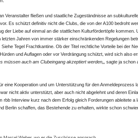
m.
n Veranstalter fließen und staatliche Zugeständnisse an subkulturell
vor. Es schützt definitiv nicht die Clubs, die von der A100 bedroht we
g der Liebe auf einmal an die stattlichen Kulturfördertöpfe kommen.
en letzten Jahren von immer stärker einschränkenden Regelungen bet
iehe Tegel Frachtkantine. Ob der Titel rechtliche Vorteile bei der N
 Hürden und Auflagen oder vor Verdrängung schützt, wird sich also ers
es müssen auch am Clubeingang akzeptiert werden
„, sagte ja schon
ür eine Kooperation und um Unterstützung für den Anmeldeprozess l
war nicht aktiv unterstützt, aber auch nicht abgelehnt und deren Ein
m rbb Interview kurz nach dem Erfolg gleich Forderungen ableitete a 
erlin schaffen, das Bestehende zu erhalten, wirkte schon schwierig
on Marcel Weber, wo er die Zuschüsse ansprach.