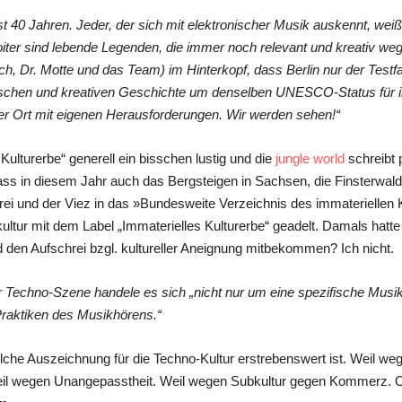
ast 40 Jahren. Jeder, der sich mit elektronischer Musik auskennt, wei
roiter sind lebende Legenden, die immer noch relevant und kreativ we
 Dr. Motte und das Team) im Hinterkopf, dass Berlin nur der Testfall
lischen und kreativen Geschichte um denselben UNESCO-Status für im
rer Ort mit eigenen Herausforderungen. Wir werden sehen!“
 Kulturerbe“ generell ein bisschen lustig und die
jungle world
schreibt 
dass in diesem Jahr auch das Bergsteigen in Sachsen, die Finsterwald
rei und der Viez in das »Bundesweite Verzeichnis des immaterielle
ultur mit dem Label „Immaterielles Kulturerbe“ geadelt. Damals hatt
den Aufschrei bzgl. kultureller Aneignung mitbekommen? Ich nicht.
r Techno-Szene handele es sich „nicht nur um eine spezifische Musi
raktiken des Musikhörens.“
solche Auszeichnung für die Techno-Kultur erstrebenswert ist. Weil w
Weil wegen Unangepasstheit. Weil wegen Subkultur gegen Kommerz. 