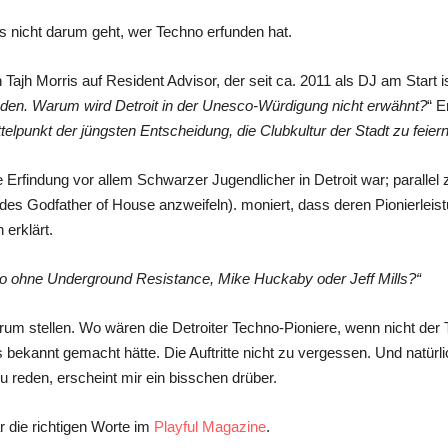
es nicht darum geht, wer Techno erfunden hat.
Tajh Morris auf Resident Advisor, der seit ca. 2011 als DJ am Start i
unden. Warum wird Detroit in der Unesco-Würdigung nicht erwähnt?
“ E
elpunkt der jüngsten Entscheidung, die Clubkultur der Stadt zu feiern
 Erfindung vor allem Schwarzer Jugendlicher in Detroit war; paralle
es Godfather of House anzweifeln). moniert, dass deren Pionierleis
erklärt.
o ohne Underground Resistance, Mike Huckaby oder Jeff Mills?“
m stellen. Wo wären die Detroiter Techno-Pioniere, wenn nicht der
bekannt gemacht hätte. Die Auftritte nicht zu vergessen. Und natürli
u reden, erscheint mir ein bisschen drüber.
die richtigen Worte im
Playful Magazine
.