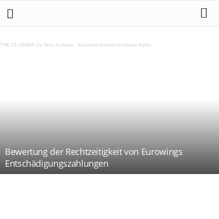
THE CLUBMAP by Jens Schwan
·
Kassettenkinder im House Keller
Bewertung der Rechtzeitigkeit von Eurowings
Entschädigungszahlungen
Teilen