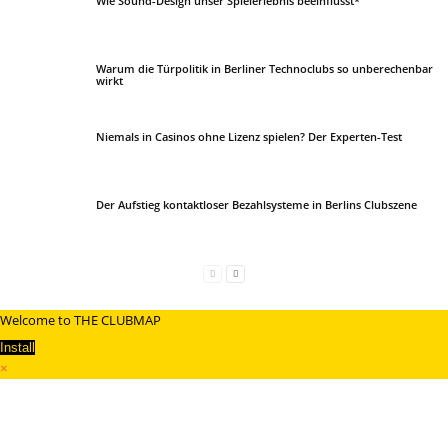
Wie Sound-Design unser Spielerlebnis beeinflusst*
Warum die Türpolitik in Berliner Technoclubs so unberechenbar
wirkt
Niemals in Casinos ohne Lizenz spielen? Der Experten-Test
Der Aufstieg kontaktloser Bezahlsysteme in Berlins Clubszene
Welcome to THE CLUBMAP
Install
×