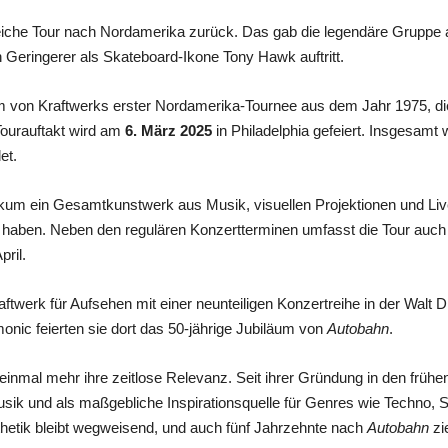
eiche Tour nach Nordamerika zurück. Das gab die legendäre Gruppe
Geringerer als Skateboard-Ikone Tony Hawk auftritt.
äum von Kraftwerks erster Nordamerika-Tournee aus dem Jahr 1975, d
Tourauftakt wird am
6. März 2025
in Philadelphia gefeiert. Insgesamt
et.
ikum ein Gesamtkunstwerk aus Musik, visuellen Projektionen und Li
t haben. Neben den regulären Konzertterminen umfasst die Tour auch d
ril.
ftwerk für Aufsehen mit einer neunteiligen Konzertreihe in der Walt D
ic feierten sie dort das 50-jährige Jubiläum von
Autobahn
.
 einmal mehr ihre zeitlose Relevanz. Seit ihrer Gründung in den frühen
usik und als maßgebliche Inspirationsquelle für Genres wie Techno,
thetik bleibt wegweisend, und auch fünf Jahrzehnte nach
Autobahn
zi