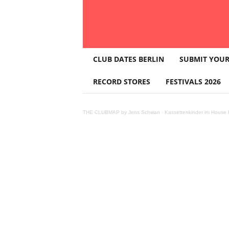
T
CLUB DATES BERLIN
SUBMIT YOUR
H
E
RECORD STORES
FESTIVALS 2026
C
L
U
THE CLUBMAP by Jens Schwan
·
Kassettenkinder im House K
B
M
A
P