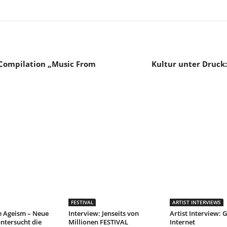
Compilation „Music From
Kultur unter Druck:
FESTIVAL
ARTIST INTERVIEWS
e Ageism – Neue
Interview: Jenseits von
Artist Interview: G
ntersucht die
Millionen FESTIVAL
Internet