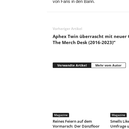
von Fans in den Bann.
Vorheriger Artikel
Aphex Twin überrascht mit neuer 
The Merch Desk (2016-2023)“
Verwandte Artikel
Mehr vom Autor
Magazine
Magazine
Reines Feiern auf dem
Smells Lik
Vormarsch: Der Dänzfloor
Umfrage u