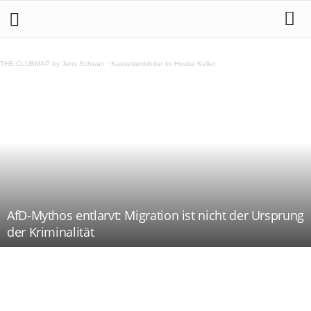
THE CLUBMAP by Jens Schwan
·
Kassettenkinder im House Keller
AfD-Mythos entlarvt: Migration ist nicht der Ursprung
der Kriminalität
Teilen