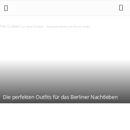
THE CLUBMAP by Jens Schwan
·
Kassettenkinder im House Keller
Die perfekten Outfits für das Berliner Nachtleben
Teilen