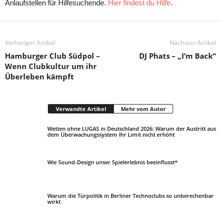
Anlaufstellen für Hilfesuchende.
Hier findest du Hilfe
.
Vorheriger Artikel
Nächster Artikel
Hamburger Club Südpol –
DJ Phats – „I’m Back“
Wenn Clubkultur um ihr
Überleben kämpft
Verwandte Artikel
Mehr vom Autor
Wetten ohne LUGAS in Deutschland 2026: Warum der Austritt aus
dem Überwachungssystem Ihr Limit nicht erhöht
Wie Sound-Design unser Spielerlebnis beeinflusst*
Warum die Türpolitik in Berliner Technoclubs so unberechenbar
wirkt