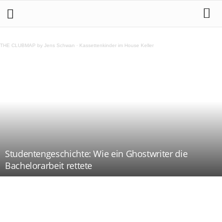
THE CLUBMAP by Jens Schwan
·
Kassettenkinder im House Keller
Studentengeschichte: Wie ein Ghostwriter die
Bachelorarbeit rettete
Teilen