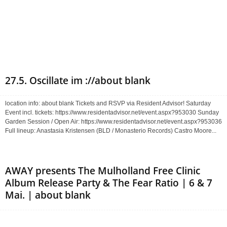
27.5. Oscillate im ://about blank
location info: about blank Tickets and RSVP via Resident Advisor! Saturday
Event incl. tickets: https://www.residentadvisor.net/event.aspx?953030 Sunday
Garden Session / Open Air: https://www.residentadvisor.net/event.aspx?953036
Full lineup: Anastasia Kristensen (BLD / Monasterio Records) Castro Moore...
AWAY presents The Mulholland Free Clinic
Album Release Party & The Fear Ratio | 6 & 7
Mai. | about blank