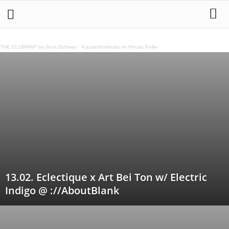
THE CLUBMAP by Jens Schwan
·
Kassettenkinder im House Keller
13.02. Eclectique x Art Bei Ton w/ Electric
Indigo @ ://AboutBlank