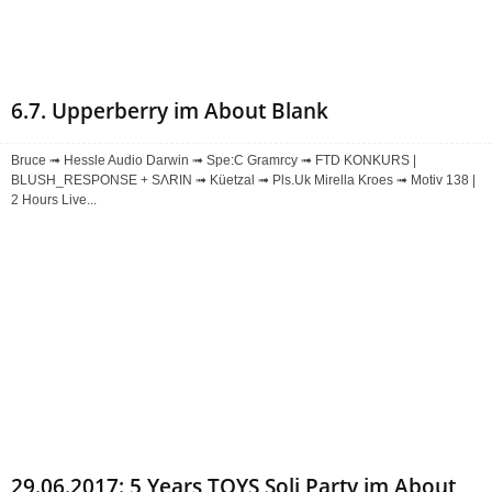
6.7. Upperberry im About Blank
Bruce ➟ Hessle Audio Darwin ➟ Spe:C Gramrcy ➟ FTD KONKURS |
BLUSH_RESPONSE + SΛRIN ➟ Küetzal ➟ Pls.Uk Mirella Kroes ➟ Motiv 138 |
2 Hours Live...
29.06.2017: 5 Years TOYS Soli Party im About